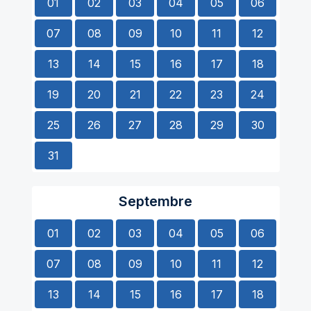
01
02
03
04
05
06
07
08
09
10
11
12
13
14
15
16
17
18
19
20
21
22
23
24
25
26
27
28
29
30
31
Septembre
01
02
03
04
05
06
07
08
09
10
11
12
13
14
15
16
17
18