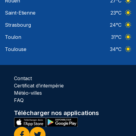
Rouen
27
°C
Ciel 
Saint-Etienne
23
°C
Ciel 
Strasbourg
24
°C
Ciel 
Toulon
31
°C
Ciel 
Toulouse
34
°C
Ciel 
Contact
Certificat d’intempérie
Météo-villes
FAQ
Télécharger nos applications