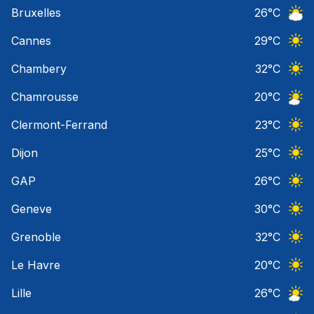
Ciel 
Bruxelles
26
°C
Ciel 
Cannes
29
°C
Ciel 
Chambery
32
°C
Ciel 
Chamrousse
20
°C
Ciel 
Clermont-Ferrand
23
°C
Ciel 
Dijon
25
°C
Ciel 
GAP
26
°C
Ciel 
Geneve
30
°C
Ciel 
Grenoble
32
°C
Ciel 
Le Havre
20
°C
Ciel 
Lille
26
°C
Ciel 