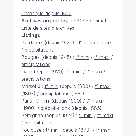
Chronique depuis 1850
Archives au jour le jour
Meteo-climat
Liste de sites d'archives
Listings
Bordeaux (depuis 1920) :
t° mini
/
t° maxi
/
précipitations
Bourges (depuis 1945) :
t° mini
/
t° maxi
/
précipitations
Lyon (depuis 1920) :
t° mini
/
t° maxi
/
précipitations
Marseille :
t° mini
(depuis 1900) /
t° maxi
(1897) /
précipitations
(1881)
Paris :
t° mini
(depuis 1900) /
t° maxi
(1900) /
précipitations
(depuis 1886)
Perpignan (depuis 1924) :
t° mini
/
t° maxi
/
précipitations
Toulouse :
t° mini
(depuis 1878) /
t° maxi