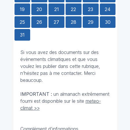
19
20
21
22
23
24
25
26
27
28
29
30
31
Si vous avez des documents sur des
évènements climatiques et que vous
voulez les publier dans cette rubrique,
n’hésitez pas à me contacter. Merci
beaucoup.
IMPORTANT :
un almanach extrêmement
fourni est disponible sur le site
meteo-
climat >>
Complément d'informations