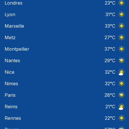
Londres
23
°C
Ciel 
Lyon
31
°C
Ciel 
Marseille
33
°C
Ciel 
Metz
27
°C
Ciel 
Montpellier
37
°C
Ciel 
Nantes
29
°C
Ciel 
Nice
32
°C
Ciel 
Nimes
32
°C
Ciel 
Paris
28
°C
Ciel 
Reims
21
°C
Ciel 
Rennes
22
°C
Ciel 