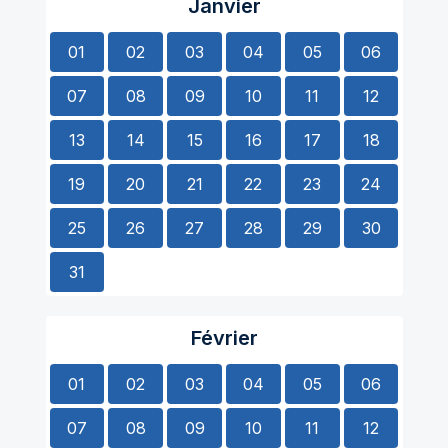
Janvier
01
02
03
04
05
06
07
08
09
10
11
12
13
14
15
16
17
18
19
20
21
22
23
24
25
26
27
28
29
30
31
Février
01
02
03
04
05
06
07
08
09
10
11
12