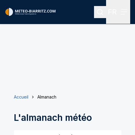
FR
Rechercher
Menu
Menu des
Accueil
Almanach
L'almanach météo