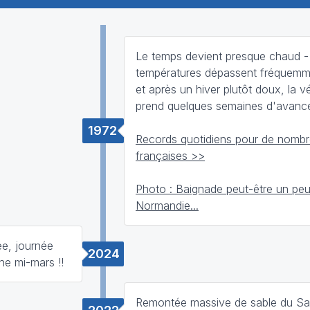
Le temps devient presque chaud -
températures dépassent fréquemm
et après un hiver plutôt doux, la v
prend quelques semaines d'avanc
1972
Records quotidiens pour de nombre
françaises >>
Photo : Baignade peut-être un peu
Normandie...
e, journée
2024
ne mi-mars !!
Remontée massive de sable du Sah