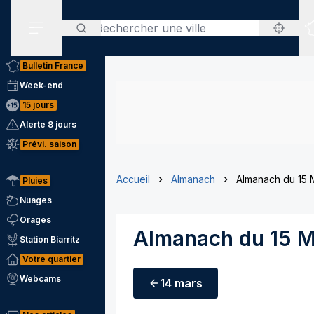
Rechercher
Menu secondaire
Bulletin France
Week-end
15 jours
Alerte 8 jours
Prévi. saison
Accueil
Almanach
Almanach du 15 
Pluies
Nuages
Orages
Almanach du 15 
Station Biarritz
Votre quartier
Webcams
14 mars