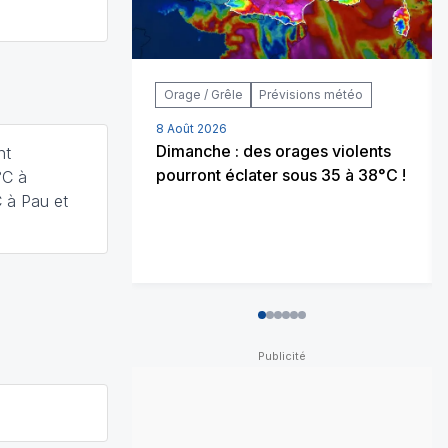
Orage / Grêle
Prévisions météo
8 Août 2026
Dimanche : des orages violents
nt
pourront éclater sous 35 à 38°C !
°C à
C à Pau et
0
1
2
3
4
5