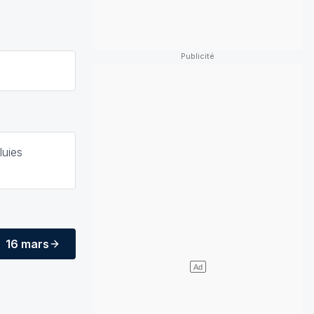
luies
16 mars