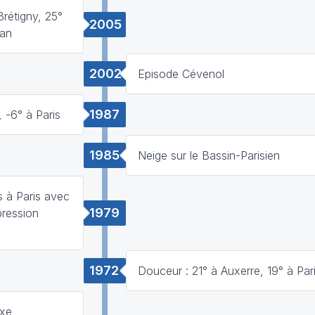
Brétigny, 25°
2005
san
2002
Episode Cévenol
1987
 -6° à Paris
1985
Neige sur le Bassin-Parisien
s à Paris avec
1979
pression
1972
Douceur : 21° à Auxerre, 19° à Par
oxe