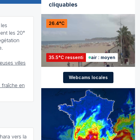
cliquables
26.4°C
 les
ent les 20°
égétation
e.
35.5°C ressenti
air : moyen
uses villes
Webcams locales
 fraîche en
ara vers la