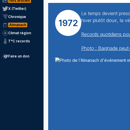
Nos articles
X (Twitter)
Le temps devient pres
Chronique
hiver plutôt doux, la 
1972
Almanach
Climat région
Records quotidiens pou
T°C records
Photo : Baignade peut-
Faire un don