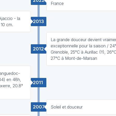
2022
France
jaccio - la
2013
 10 cm.
La grande douceur devient vraime
exceptionnelle pour la saison / 24
2012
Grenoble, 25°C à Aurillac (!!), 26°
27°C à Mont-de-Marsan
 Languedoc-
34) en 48h,
2011
uxerre, 20.8°
2007
Soleil et douceur