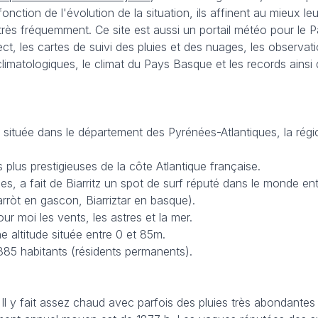
onction de l'évolution de la situation, ils affinent au mieux 
très fréquemment. Ce site est aussi un portail météo pour le 
ct, les cartes de suivi des pluies et des nuages, les observa
 climatologiques, le climat du Pays Basque et les records ain
située dans le département des Pyrénées-Atlantiques, la régio
s plus prestigieuses de la côte Atlantique française.
, a fait de Biarritz un spot de surf réputé dans le monde enti
iarròt en gascon, Biarriztar en basque).
r moi les vents, les astres et la mer.
e altitude située entre 0 et 85m.
885 habitants (résidents permanents).
Il y fait assez chaud avec parfois des pluies très abondante