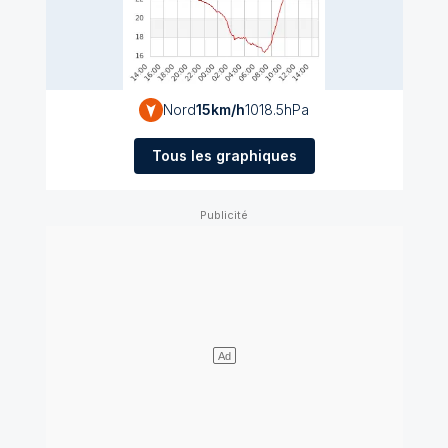
Nord
15
km/h
1018.5
hPa
Tous les graphiques