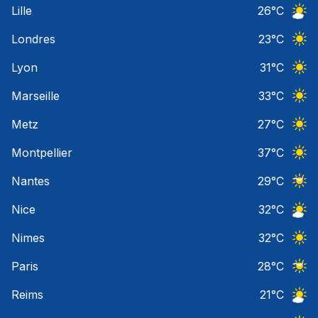
Lille
26
°C
Ciel 
Londres
23
°C
Ciel 
Lyon
31
°C
Ciel 
Marseille
33
°C
Ciel 
Metz
27
°C
Ciel 
Montpellier
37
°C
Ciel 
Nantes
29
°C
Ciel 
Nice
32
°C
Ciel 
Nimes
32
°C
Ciel 
Paris
28
°C
Ciel 
Reims
21
°C
Ciel 