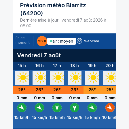
Prévision météo
Biarritz
(64200)
Dernière mise à jour :
vendredi 7 août 2026 à
08:00
En ce
air :
moyen
26.0
Webcam
moment
Vendredi 7 août
15 h
16 h
17 h
18 h
19 h
20 h
21
26
°
26
°
26
°
26
°
25
°
25
°
2
0 mm
0 mm
0 mm
0 mm
0 mm
0 mm
0 
15
km/h
15
km/h
15
km/h
15
km/h
15
km/h
10
km/h
10
k