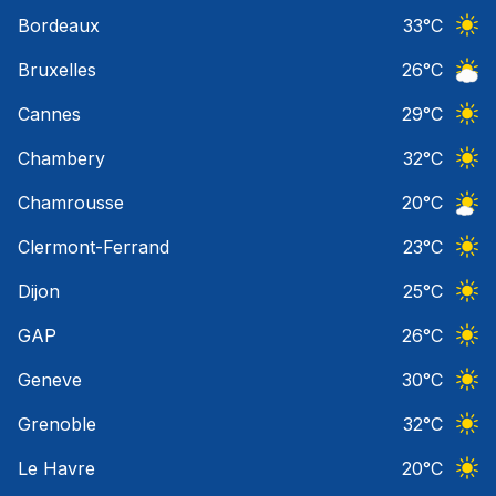
Ciel 
Bordeaux
33
°C
Ciel 
Bruxelles
26
°C
Ciel 
Cannes
29
°C
Ciel 
Chambery
32
°C
Ciel 
Chamrousse
20
°C
Ciel 
Clermont-Ferrand
23
°C
Ciel 
Dijon
25
°C
Ciel 
GAP
26
°C
Ciel 
Geneve
30
°C
Ciel 
Grenoble
32
°C
Ciel 
Le Havre
20
°C
Ciel 