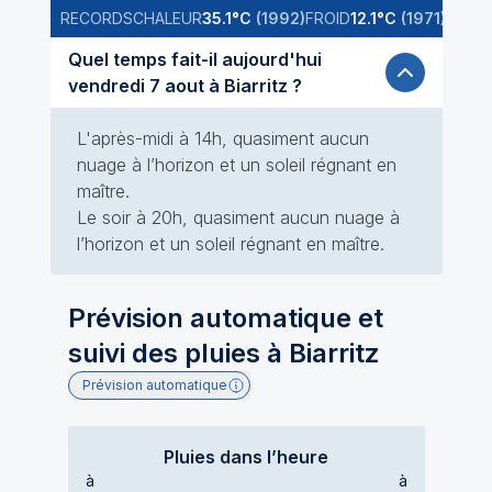
RECORDS
CHALEUR
35.1
°C
(
1992
)
FROID
12.1
°C
(
1971
)
NORMA
Quel temps fait-il aujourd'hui
vendredi 7 aout à Biarritz ?
L'après-midi à 14h, quasiment aucun
nuage à l’horizon et un soleil régnant en
maître.
Le soir à 20h, quasiment aucun nuage à
l’horizon et un soleil régnant en maître.
Prévision automatique et
suivi des pluies à
Biarritz
Prévision automatique
Pluies dans l’heure
à
à