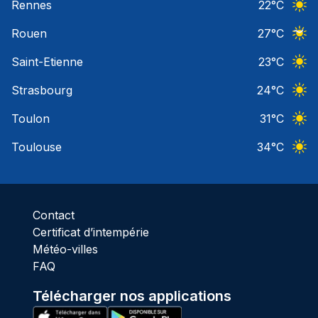
Rennes
22
°C
Ciel 
Rouen
27
°C
Ciel 
Saint-Etienne
23
°C
Ciel 
Strasbourg
24
°C
Ciel 
Toulon
31
°C
Ciel 
Toulouse
34
°C
Ciel 
Contact
Certificat d’intempérie
Météo-villes
FAQ
Télécharger nos applications