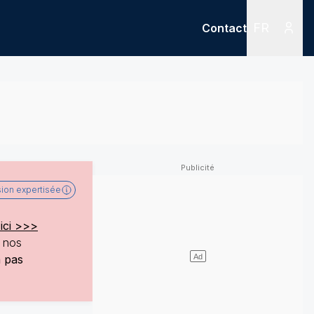
FR
Contact
Menu
Menu des
sion expertisée
ici >>>
e nos
a pas