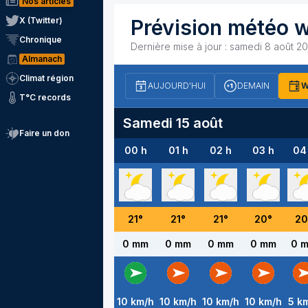
Nos articles
X (Twitter)
Prévision météo 
Chronique
Dernière mise à jour :
samedi 8 août 20
Almanach
Climat région
AUJOURD'HUI
DEMAIN
W
T°C records
Samedi 15 août
Faire un don
00 h
01 h
02 h
03 h
04
21
°
21
°
21
°
20
°
20
0 mm
0 mm
0 mm
0 mm
0 
10
km/h
10
km/h
10
km/h
10
km/h
5
km