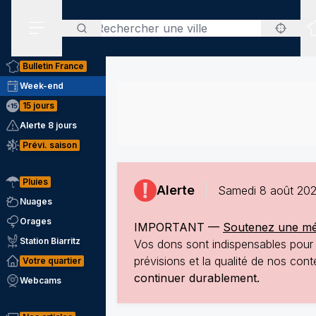
Rechercher
Menu secondaire
Bulletin France
Week-end
15 jours
Alerte 8 jours
Prévi. saison
Pluies
Alerte
Samedi 8 août 202
Nuages
Orages
IMPORTANT —
Soutenez une mété
Station Biarritz
Vos dons sont indispensables pour p
prévisions et la qualité de nos co
Votre quartier
continuer durablement.
Webcams