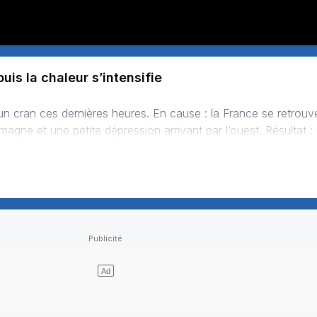
is la chaleur s’intensifie
llemagne et une petite dépression arrivant par l’ouest. Résultat :
appel d’air brûlant remonte directement du Sahara. Dimanche, un talweg atlantique trav…