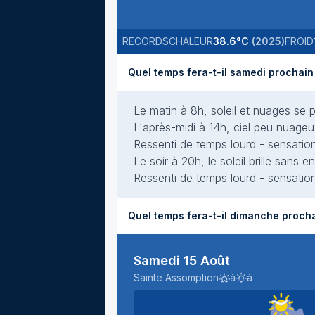
RECORDS
CHALEUR
38.6
°C
(
2025
)
FROID
Le matin à 8h, soleil et nuages se p
L'après-midi à 14h, ciel peu nuageu
Ressenti de temps lourd - sensation
Le soir à 20h, le soleil brille sans
Ressenti de temps lourd - sensation
Samedi 15 Août
Sainte Assomption
à
à
Levé du soleil
Couché du soleil