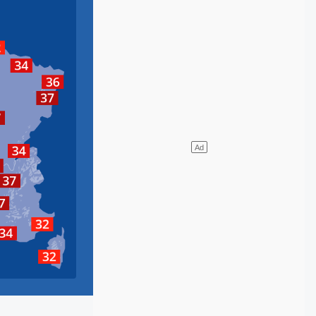
lles
rleville-Mezieres
Metz
Strasbourg
s
Colmar
on
Geneve
errand
n
Grenoble
ntélimar
lier
Nice
arseille
Ajaccio