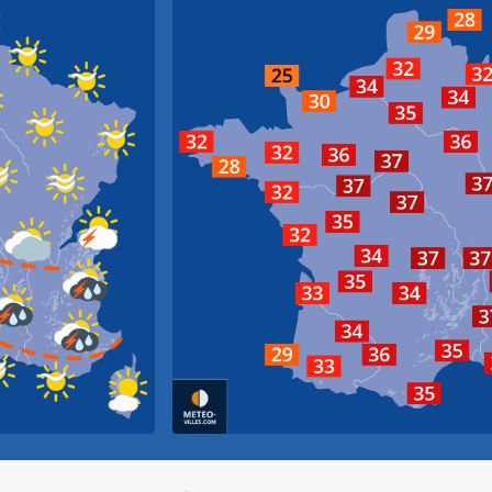
Bruxe
Lille
Amiens
Cherbourg-Octeville
Cha
Rouen
Reims
Caen
Paris
Brest
Troye
Rennes
Le Mans
Orléans
Lorient
Dij
Tours
Nantes
Bourges
Poitiers
La Rochelle
Limoges
Clermont-F
Lyo
Périgueux
Bordeaux
Aurillac
Mo
Agen
Montpel
Biarritz
Toulouse
M
Pau
Perpignan