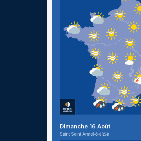
Dimanche 16 Août
Saint Saint Armel
à
à
Levé du soleil
Couché du soleil