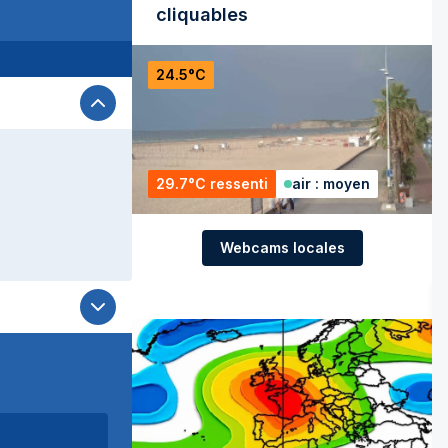
cliquables
24.5°C
29.7°C ressenti
air : moyen
Webcams locales
lles