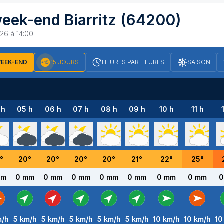
week-end
Biarritz
(64200)
26 à 14:00
EEK-END
15 JOURS
HEURES PAR HEURES
SAISON
 h
05 h
06 h
07 h
08 h
09 h
10 h
11 h
°
20
°
20
°
20
°
20
°
21
°
22
°
25
°
mm
0 mm
0 mm
0 mm
0 mm
0 mm
0 mm
0 mm
0
/h
5
km/h
5
km/h
5
km/h
5
km/h
5
km/h
10
km/h
10
km/h
10