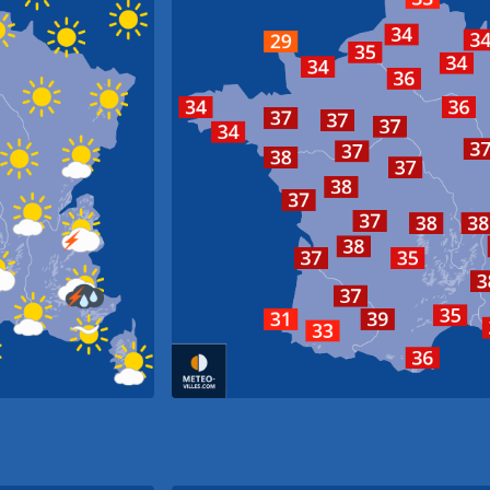
Amiens
Cherbourg-Octeville
Cha
Rouen
Reims
Caen
Paris
Brest
Troye
Rennes
Le Mans
Orléans
Lorient
Dij
Tours
Nantes
Bourges
Poitiers
La Rochelle
Limoges
Clermont-F
Lyo
Périgueux
Bordeaux
Aurillac
Mo
Agen
Montpel
Biarritz
Toulouse
M
Pau
Perpignan