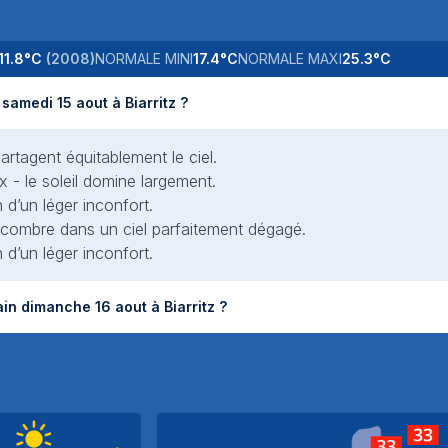
11.8
°C
(
2008
)
NORMALE MINI
17.4
°C
NORMALE MAXI
25.3
°C
Quel temps fera-t-il samedi prochain samedi 15 aout à Biarritz ?
artagent équitablement le ciel.
x - le soleil domine largement.
 d’un léger inconfort.
 encombre dans un ciel parfaitement dégagé.
 d’un léger inconfort.
Quel temps fera-t-il dimanche prochain dimanche 16 aout à Biarritz ?
Bruxe
Lille