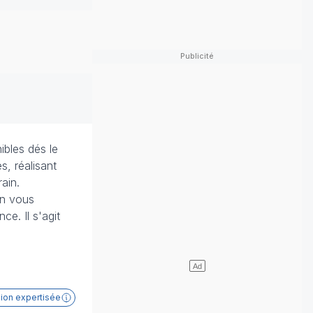
ibles dés le
, réalisant
ain.
en vous
ce. Il s'agit
sion expertisée