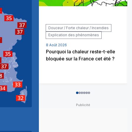
rleville-Mezieres
Metz
Strasbourg
s
Douceur / Forte chaleur / Incendies
Colmar
Explication des phénomènes
on
8 Août 2026
Pourquoi la chaleur reste-t-elle
Geneve
bloquée sur la France cet été ?
errand
n
Grenoble
ntélimar
lier
Nice
arseille
0
1
2
3
4
5
Ajaccio