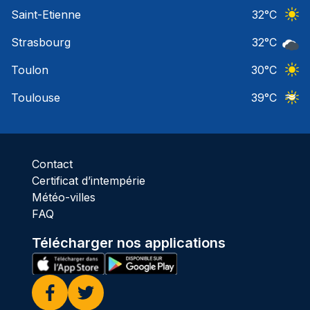
Ciel 
Saint-Etienne
32
°C
Ciel 
Strasbourg
32
°C
Ciel 
Toulon
30
°C
Ciel 
Toulouse
39
°C
Ciel 
Contact
Certificat d’intempérie
Météo-villes
FAQ
Télécharger nos applications
Facebook
Twitter