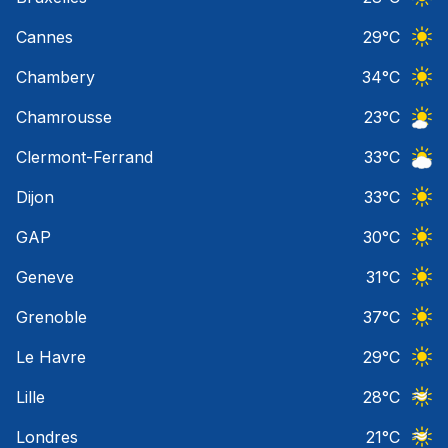
Ciel 
Cannes
29
°C
Ciel 
Chambery
34
°C
Ciel 
Chamrousse
23
°C
Ciel 
Clermont-Ferrand
33
°C
Ciel 
Dijon
33
°C
Ciel 
GAP
30
°C
Ciel 
Geneve
31
°C
Ciel 
Grenoble
37
°C
Ciel 
Le Havre
29
°C
Ciel 
Lille
28
°C
Ciel 
Londres
21
°C