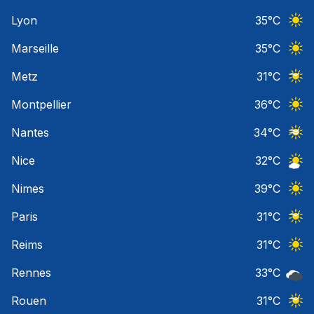
Ciel 
Lyon
35
°C
Ciel 
Marseille
35
°C
Ciel 
Metz
31
°C
Ciel 
Montpellier
36
°C
Ciel 
Nantes
34
°C
Ciel 
Nice
32
°C
Ciel 
Nimes
39
°C
Ciel 
Paris
31
°C
Ciel 
Reims
31
°C
Ciel 
Rennes
33
°C
Ciel 
Rouen
31
°C