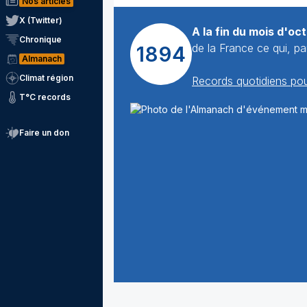
Nos articles
X (Twitter)
A la fin du mois d'oc
Chronique
de la France ce qui, p
1894
Almanach
Climat région
Records quotidiens pou
T°C records
Faire un don