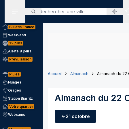
Rechercher
Menu secondaire
Bulletin France
Week-end
15 jours
Alerte 8 jours
Prévi. saison
Accueil
Almanach
Almanach du 22
Pluies
Nuages
Orages
Almanach du 22 
Station Biarritz
Votre quartier
Webcams
21 octobre