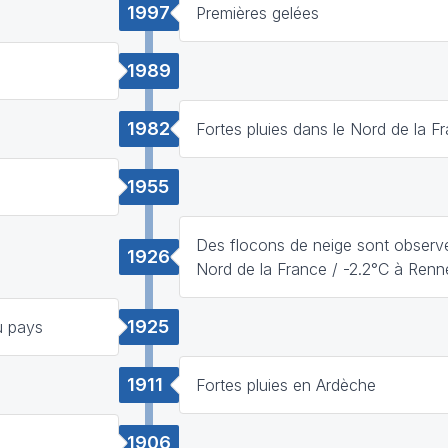
1997
Premières gelées
1989
1982
Fortes pluies dans le Nord de la F
1955
Des flocons de neige sont observé
1926
Nord de la France / -2.2°C à Renn
1925
u pays
1911
Fortes pluies en Ardèche
1906