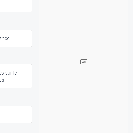
rance
s sur le
es