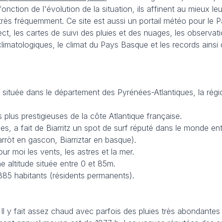
onction de l'évolution de la situation, ils affinent au mieux 
très fréquemment. Ce site est aussi un portail météo pour le 
ct, les cartes de suivi des pluies et des nuages, les observa
 climatologiques, le climat du Pays Basque et les records ain
située dans le département des Pyrénées-Atlantiques, la régio
s plus prestigieuses de la côte Atlantique française.
, a fait de Biarritz un spot de surf réputé dans le monde enti
iarròt en gascon, Biarriztar en basque).
r moi les vents, les astres et la mer.
e altitude située entre 0 et 85m.
885 habitants (résidents permanents).
Il y fait assez chaud avec parfois des pluies très abondante