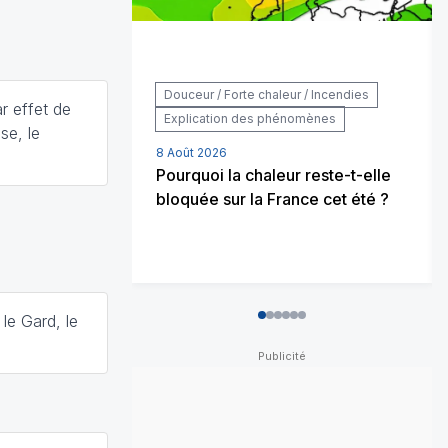
Douceur / Forte chaleur / Incendies
r effet de
Explication des phénomènes
se, le
8 Août 2026
Pourquoi la chaleur reste-t-elle
bloquée sur la France cet été ?
 le Gard, le
0
1
2
3
4
5