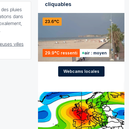
cliquables
, des pluies
ations dans
23.6°C
doxalement,
.
uses villes
29.9°C ressenti
air : moyen
Webcams locales