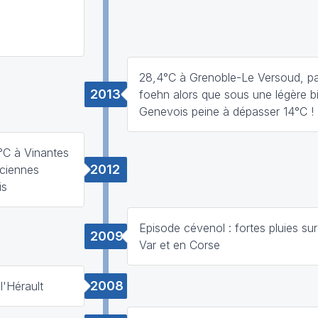
28,4°C à Grenoble-Le Versoud, pa
2013
foehn alors que sous une légère bi
Genevois peine à dépasser 14°C !
°C à Vinantes
2012
nciennes
is
Episode cévenol : fortes pluies sur
2009
Var et en Corse
2008
l'Hérault