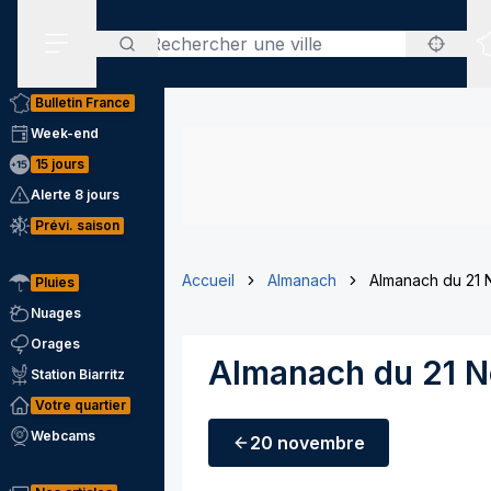
Rechercher
Menu secondaire
Bulletin France
Week-end
15 jours
Alerte 8 jours
Prévi. saison
Accueil
Almanach
Almanach du 21
Pluies
Nuages
Orages
Almanach du 21 
Station Biarritz
Votre quartier
Webcams
20 novembre