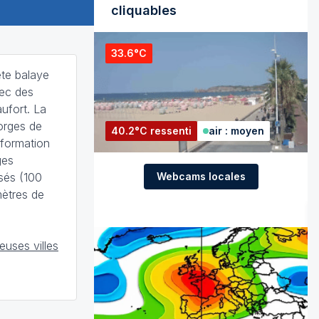
cliquables
33.6°C
te balaye
vec des
aufort. La
orges de
40.2°C ressenti
air : moyen
formation
ges
Webcams locales
sés (100
mètres de
uses villes