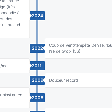
 la France
ge (très
Normandie à
2024
est des
 plus au sud
Coup de vent/tempête Denise, 158
2022
l'ile de Groix (56)
2011
s/mer
2009
Douceur record
 ainsi qu'en
2008