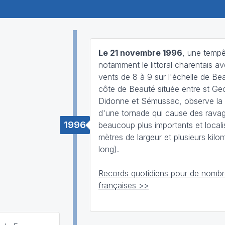
Le 21 novembre 1996
, une tempê
notamment le littoral charentais a
vents de 8 à 9 sur l'échelle de Be
côte de Beauté située entre st Ge
Didonne et Sémussac, observe la 
d'une tornade qui cause des rava
1996
beaucoup plus importants et locali
mètres de largeur et plusieurs kilo
long).
Records quotidiens pour de nombre
françaises >>