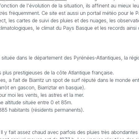
onction de l'évolution de la situation, ils affinent au mieux 
très fréquemment. Ce site est aussi un portail météo pour le 
ct, les cartes de suivi des pluies et des nuages, les observa
 climatologiques, le climat du Pays Basque et les records ain
située dans le département des Pyrénées-Atlantiques, la régio
s plus prestigieuses de la côte Atlantique française.
, a fait de Biarritz un spot de surf réputé dans le monde enti
iarròt en gascon, Biarriztar en basque).
r moi les vents, les astres et la mer.
e altitude située entre 0 et 85m.
885 habitants (résidents permanents).
Il y fait assez chaud avec parfois des pluies très abondante