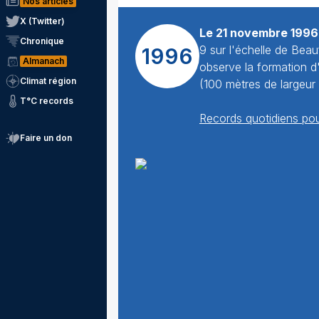
Nos articles
X (Twitter)
Le 21 novembre 1996
Chronique
9 sur l'échelle de Bea
1996
Almanach
observe la formation d
Climat région
(100 mètres de largeur 
T°C records
Records quotidiens pou
Faire un don