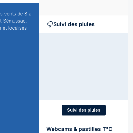
es vents de 8 à
 et Sémussac,
Suivi des pluies
et localisés
Suivi des pluies
Webcams & pastilles T°C