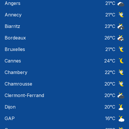
Angers
21
°C
Ciel 
Annecy
21
°C
Ciel 
Biarritz
23
°C
Risqu
Bordeaux
26
°C
Temps
Bruxelles
21
°C
Ciel 
Cannes
24
°C
Ciel 
Chambery
22
°C
Ciel 
Chamrousse
20
°C
Ciel 
Clermont-Ferrand
20
°C
Ciel 
Dijon
20
°C
Ciel 
GAP
16
°C
Ciel 