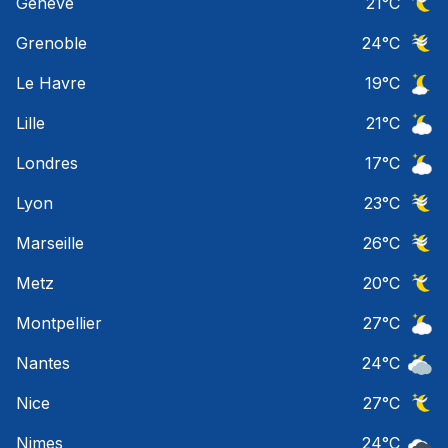
Geneve
21
°C
Ciel 
Grenoble
24
°C
Ciel 
Le Havre
19
°C
Ciel 
Lille
21
°C
Ciel 
Londres
17
°C
Ciel 
Lyon
23
°C
Ciel 
Marseille
26
°C
Ciel 
Metz
20
°C
Ciel 
Montpellier
27
°C
Ciel 
Nantes
24
°C
Ciel 
Nice
27
°C
Ciel 
Nimes
24
°C