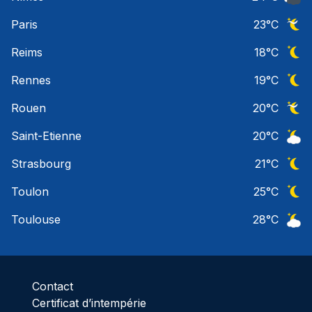
Ciel 
Paris
23
°C
Ciel 
Reims
18
°C
Ciel 
Rennes
19
°C
Ciel 
Rouen
20
°C
Ciel 
Saint-Etienne
20
°C
Ciel 
Strasbourg
21
°C
Ciel 
Toulon
25
°C
Ciel 
Toulouse
28
°C
Ciel 
Contact
Certificat d’intempérie