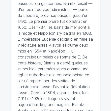
basques, ou gasconnes. Biarritz faisait —
d'un point de vue administratif — partie
du Labourd, province basque, jusqu'en
1790. Le premier phare fut construit en
1650. Dès 1784, les bains de mer sont à
la mode et Napoléon s'y baigna en 1808.
L'impératrice Eugénie décida d'en faire sa
villégiature après y avoir séjourné deux
mois en 1854 et Napoléon III lui
construisit un palais de forme de E. De
cette histoire, Biarritz a gardé quelques
immeubles caractéristiques comme une
église orthodoxe à la coupole peinte en
bleu à rapprocher des visites de
l'aristocratie russe d'avant la Révolution
russe . Créé en 1894, agrandi deux fois
(1911 et 1926) et toujours vivant
aujourd'hui, le grand magasin Biarritz
Bonheur est à l'époque un temple du luxe