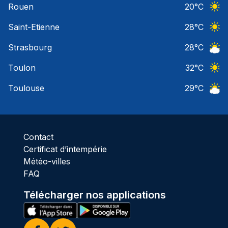
Rouen
20
°C
Ciel 
Saint-Etienne
28
°C
Ciel 
Strasbourg
28
°C
Ciel 
Toulon
32
°C
Ciel 
Toulouse
29
°C
Ciel 
Contact
Certificat d’intempérie
Météo-villes
FAQ
Télécharger nos applications