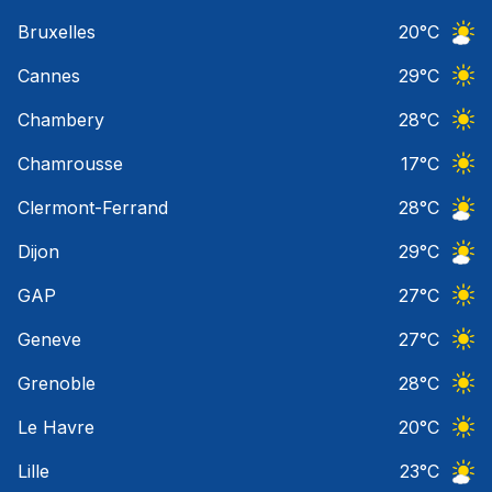
Ciel 
Bruxelles
20
°C
Ciel 
Cannes
29
°C
Ciel 
Chambery
28
°C
Ciel 
Chamrousse
17
°C
Ciel 
Clermont-Ferrand
28
°C
Ciel 
Dijon
29
°C
Ciel 
GAP
27
°C
Ciel 
Geneve
27
°C
Ciel 
Grenoble
28
°C
Ciel 
Le Havre
20
°C
Ciel 
Lille
23
°C