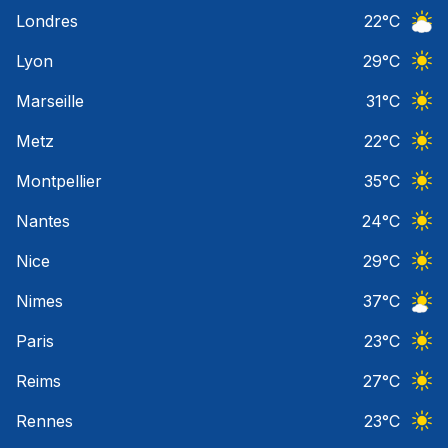
Ciel 
Londres
22
°C
Ciel 
Lyon
29
°C
Ciel 
Marseille
31
°C
Ciel 
Metz
22
°C
Ciel 
Montpellier
35
°C
Ciel 
Nantes
24
°C
Ciel 
Nice
29
°C
Ciel 
Nimes
37
°C
Ciel 
Paris
23
°C
Ciel 
Reims
27
°C
Ciel 
Rennes
23
°C
Ciel 