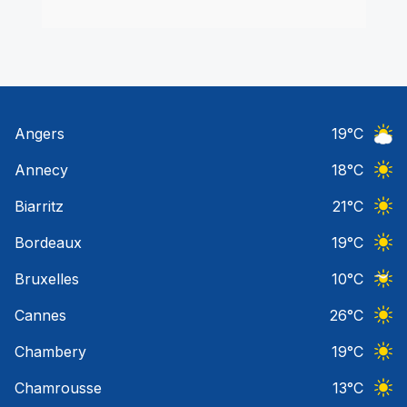
Angers
19
°C
Ciel 
Annecy
18
°C
Ciel 
Biarritz
21
°C
Ciel 
Bordeaux
19
°C
Ciel 
Bruxelles
10
°C
Ciel 
Cannes
26
°C
Ciel 
Chambery
19
°C
Ciel 
Chamrousse
13
°C