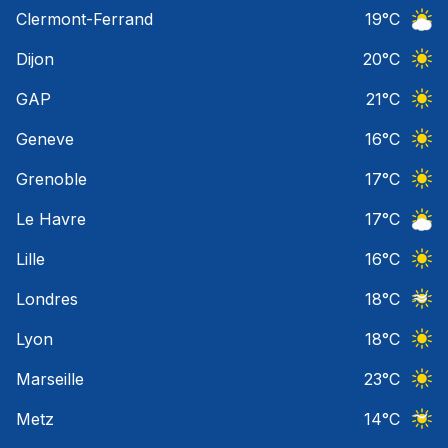
Ciel 
Clermont-Ferrand
19
°C
Ciel 
Dijon
20
°C
Ciel 
GAP
21
°C
Ciel 
Geneve
16
°C
Ciel 
Grenoble
17
°C
Ciel 
Le Havre
17
°C
Ciel 
Lille
16
°C
Ciel 
Londres
18
°C
Ciel 
Lyon
18
°C
Ciel 
Marseille
23
°C
Ciel 
Metz
14
°C
Ciel 