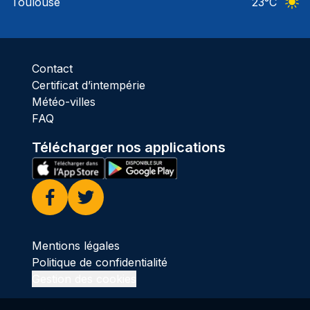
Toulouse
23
°C
Ciel 
Contact
Certificat d’intempérie
Météo-villes
FAQ
Télécharger nos applications
Facebook
Twitter
Mentions légales
Politique de confidentialité
Gestion des cookies