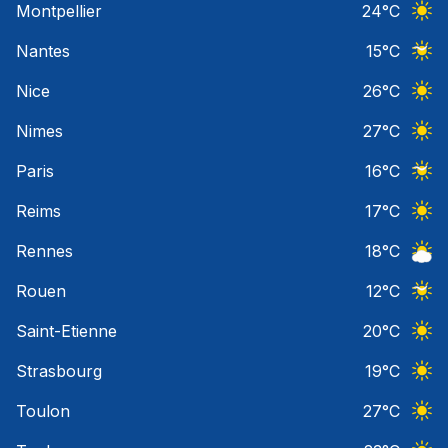
Montpellier
24
°C
Ciel 
Nantes
15
°C
Ciel 
Nice
26
°C
Ciel 
Nimes
27
°C
Ciel 
Paris
16
°C
Ciel 
Reims
17
°C
Ciel 
Rennes
18
°C
Ciel 
Rouen
12
°C
Ciel 
Saint-Etienne
20
°C
Ciel 
Strasbourg
19
°C
Ciel 
Toulon
27
°C
Ciel 