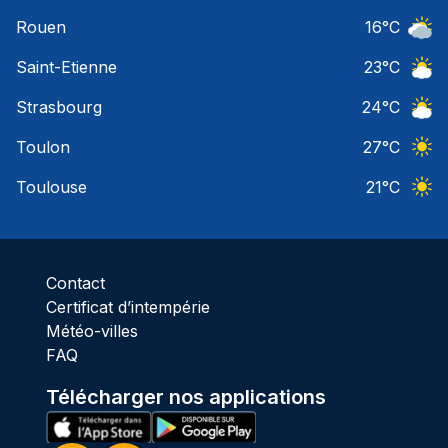
Ciel 
Rouen
16
°C
Ciel 
Saint-Etienne
23
°C
Ciel 
Strasbourg
24
°C
Ciel 
Toulon
27
°C
Ciel 
Toulouse
21
°C
Ciel 
Contact
Certificat d’intempérie
Météo-villes
FAQ
Télécharger nos applications