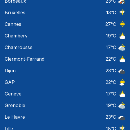
Bordeaux
23
°C
Temps
Bruxelles
13
°C
Ciel 
Cannes
27
°C
Ciel 
Chambery
19
°C
Ciel 
Chamrousse
17
°C
Ciel 
Clermont-Ferrand
22
°C
Ciel 
Dijon
23
°C
Ciel 
GAP
22
°C
Ciel 
Geneve
17
°C
Ciel 
Grenoble
19
°C
Ciel 
Le Havre
23
°C
Ciel 
Lille
18
°C