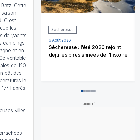
 Batz. Cette
 saison
d. C'est
 que les
Sécheresse
es de yachts
6 Août 2026
es campings
Sécheresse : l’été 2026 rejoint
tagne et en
déjà les pires années de l’histoire
e véritable
fales de 120
on bât des
pératures le
 17° l'après-
0
1
2
3
4
5
uses villes
 arrachées