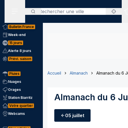
Rechercher
Menu secondaire
Bulletin France
Week-end
15 jours
Alerte 8 jours
Prévi. saison
Accueil
Almanach
Almanach du 6 Ju
Pluies
Nuages
Orages
Almanach du 6 Jui
Station Biarritz
Votre quartier
Webcams
05 juillet