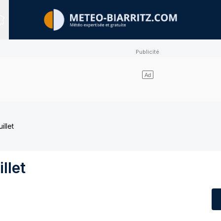
Sites expertisés
illet
llet