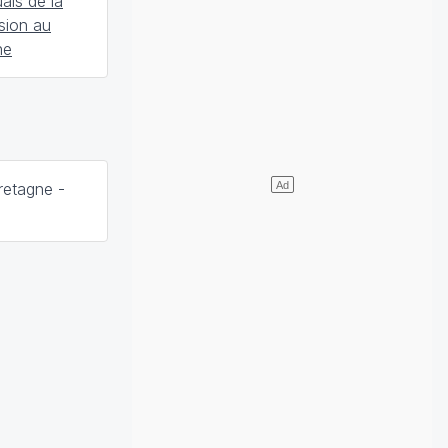
uais de la
sion au
ne
retagne -