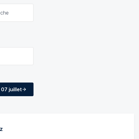
nche
07 juillet
z