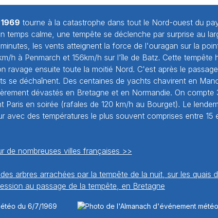
t 1969
tourne à la catastrophe dans tout le Nord-ouest du pay
 temps calme, une tempête se déclenche par surprise au lar
inutes, les vents atteignent la force de l'ouragan sur la poin
km/h à Penmarch et 156km/h sur l'île de Batz. Cette tempête 
 ravage ensuite toute la moitié Nord. C'est après le passage
ts se déchaînent. Des centaines de yachts chavirent en Man
ièrement dévastés en Bretagne et en Normandie. On compte 
nt Paris en soirée (rafales de 120 km/h au Bourget). Le lende
ur avec des températures le plus souvent comprises entre 15 e
r de nombreuses villes françaises >>
es arbres arrachées par la tempête de la nuit, sur les quais d
ression au passage de la tempête, en Bretagne