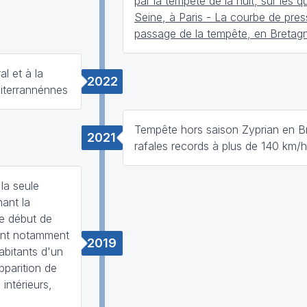
par la tempête de la nuit, sur les q
Seine, à Paris - La courbe de pres
passage de la tempête, en Bretag
l et à la
2022
iterrannénnes
Tempête hors saison Zyprian en B
2021
rafales records à plus de 140 km/h
la seule
nant la
le début de
ent notamment
2019
abitants d'un
pparition de
intérieurs,