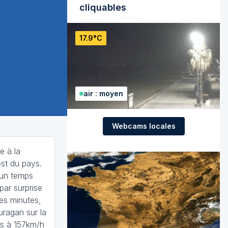
cliquables
17.9°C
air : moyen
Webcams locales
e à la
st du pays.
 un temps
ar surprise
es minutes,
uragan sur la
es à 157km/h