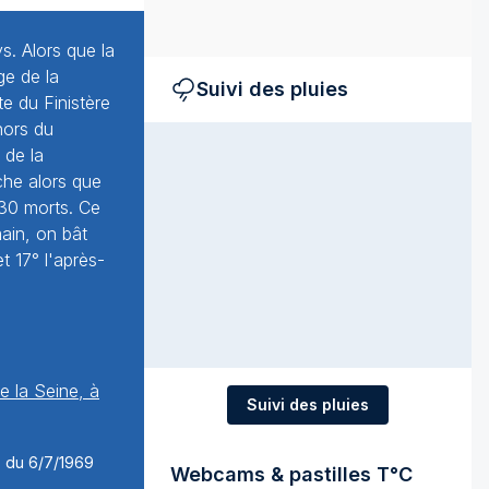
s. Alors que la
ge de la
Suivi des pluies
te du Finistère
hors du
 de la
che alors que
30 morts. Ce
main, on bât
t 17° l'après-
e la Seine, à
Suivi des pluies
Webcams & pastilles T°C