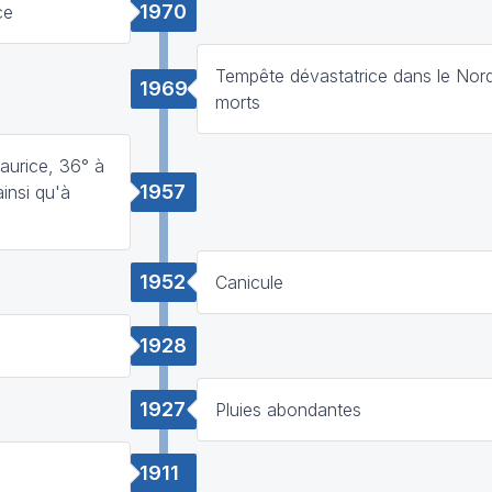
1970
ce
Tempête dévastatrice dans le Nor
1969
morts
aurice, 36° à
1957
insi qu'à
1952
Canicule
1928
1927
Pluies abondantes
1911