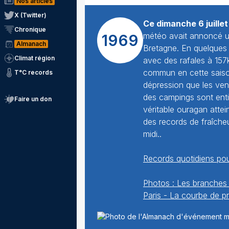
Nos articles
X (Twitter)
Ce dimanche 6 juille
Chronique
météo avait annoncé un
1969
Almanach
Bretagne. En quelques m
Climat région
avec des rafales à 157
commun en cette saison
T°C records
dépression que les ven
des campings sont ent
Faire un don
véritable ouragan attei
des records de fraîche
midi..
Records quotidiens pou
Photos : Les branches d
Paris - La courbe de p