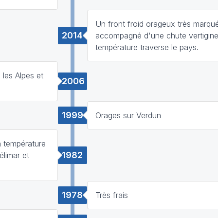
Un front froid orageux très marqu
2014
accompagné d'une chute vertigine
température traverse le pays.
les Alpes et
2006
1999
Orages sur Verdun
a température
1982
limar et
1978
Très frais