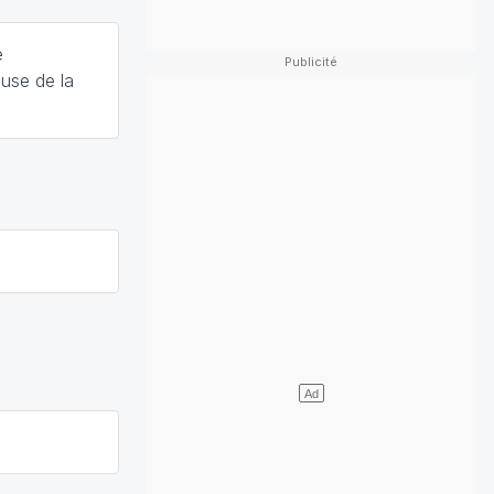
é
use de la