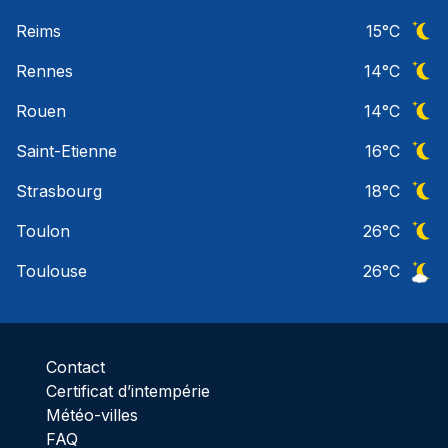
Ciel 
Reims
15
°C
Ciel 
Rennes
14
°C
Ciel 
Rouen
14
°C
Ciel 
Saint-Etienne
16
°C
Ciel 
Strasbourg
18
°C
Ciel 
Toulon
26
°C
Ciel 
Toulouse
26
°C
Ciel 
Contact
Certificat d’intempérie
Météo-villes
FAQ