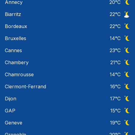
Annecy
20
°C
Ciel 
Biarritz
22
°C
Ciel 
Bordeaux
22
°C
Ciel 
Bruxelles
14
°C
Ciel 
Cannes
23
°C
Ciel 
Chambery
21
°C
Ciel 
Chamrousse
14
°C
Ciel 
Clermont-Ferrand
16
°C
Ciel 
Dijon
17
°C
Ciel 
GAP
15
°C
Ciel 
Geneve
19
°C
Ciel 
Grenoble
20
°C