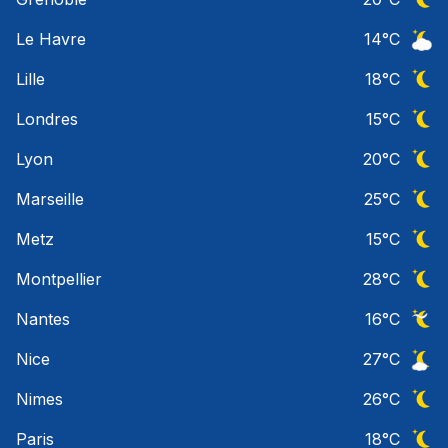
Ciel 
Le Havre
14
°C
Ciel 
Lille
18
°C
Ciel 
Londres
15
°C
Ciel 
Lyon
20
°C
Ciel 
Marseille
25
°C
Ciel 
Metz
15
°C
Ciel 
Montpellier
28
°C
Ciel 
Nantes
16
°C
Ciel 
Nice
27
°C
Ciel 
Nimes
26
°C
Ciel 
Paris
18
°C