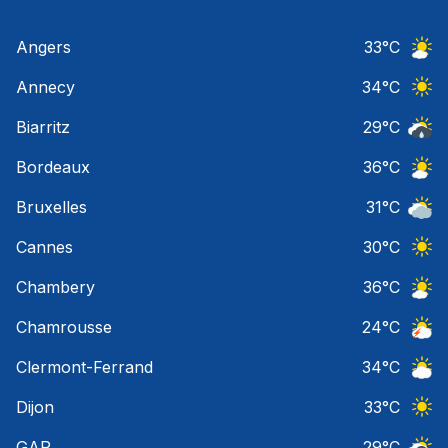
Angers
33
°C
Ciel 
Annecy
34
°C
Ciel 
Biarritz
29
°C
Risqu
Bordeaux
36
°C
Ciel 
Bruxelles
31
°C
Ciel 
Cannes
30
°C
Ciel 
Chambery
36
°C
Ciel 
Chamrousse
24
°C
Orage
Clermont-Ferrand
34
°C
Ciel 
Dijon
33
°C
Ciel 
GAP
29
°C