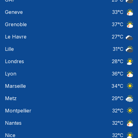
Ciel 
Geneve
33
°C
Orage
Grenoble
37
°C
Orage
Le Havre
27
°C
Ciel 
Lille
31
°C
Ciel 
Londres
28
°C
Ciel 
Lyon
36
°C
Orage
Marseille
34
°C
Ciel 
Metz
29
°C
Ciel 
Montpellier
32
°C
Ciel 
Nantes
32
°C
Orage
Nice
32
°C