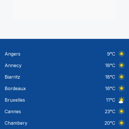
Angers
9
°C
Ciel 
Annecy
18
°C
Ciel 
Biarritz
18
°C
Ciel 
Bordeaux
16
°C
Ciel 
Bruxelles
11
°C
Ciel 
Cannes
23
°C
Ciel 
Chambery
20
°C