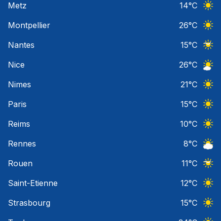
Metz
14
°C
Ciel 
Montpellier
26
°C
Ciel 
Nantes
15
°C
Ciel 
Nice
26
°C
Ciel 
Nimes
21
°C
Ciel 
Paris
15
°C
Ciel 
Reims
10
°C
Ciel 
Rennes
8
°C
Ciel 
Rouen
11
°C
Ciel 
Saint-Etienne
12
°C
Ciel 
Strasbourg
15
°C
Ciel 