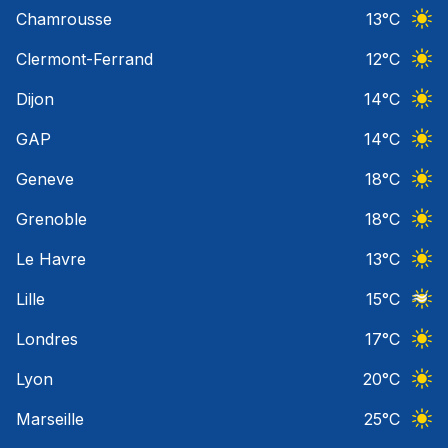
Ciel 
Chamrousse
13
°C
Ciel 
Clermont-Ferrand
12
°C
Ciel 
Dijon
14
°C
Ciel 
GAP
14
°C
Ciel 
Geneve
18
°C
Ciel 
Grenoble
18
°C
Ciel 
Le Havre
13
°C
Ciel 
Lille
15
°C
Ciel 
Londres
17
°C
Ciel 
Lyon
20
°C
Ciel 
Marseille
25
°C
Ciel 