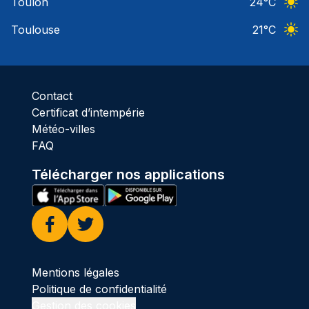
Toulon
24
°C
Ciel 
Toulouse
21
°C
Ciel 
Contact
Certificat d’intempérie
Météo-villes
FAQ
Télécharger nos applications
Facebook
Twitter
Mentions légales
Politique de confidentialité
Gestion des cookies