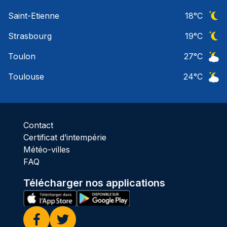
Ciel 
Saint-Etienne
18
°C
Ciel 
Strasbourg
19
°C
Ciel 
Toulon
27
°C
Ciel 
Toulouse
24
°C
Ciel 
Contact
Certificat d’intempérie
Météo-villes
FAQ
Télécharger nos applications