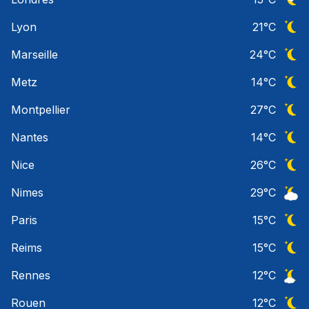
Ciel 
Lyon
21
°C
Ciel 
Marseille
24
°C
Ciel 
Metz
14
°C
Ciel 
Montpellier
27
°C
Ciel 
Nantes
14
°C
Ciel 
Nice
26
°C
Ciel 
Nimes
29
°C
Ciel 
Paris
15
°C
Ciel 
Reims
15
°C
Ciel 
Rennes
12
°C
Ciel 
Rouen
12
°C