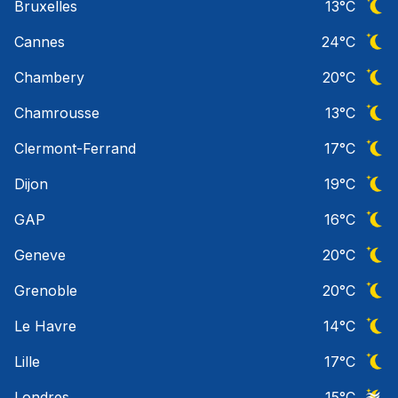
Bruxelles
13
°C
Ciel 
Cannes
24
°C
Ciel 
Chambery
20
°C
Ciel 
Chamrousse
13
°C
Ciel 
Clermont-Ferrand
17
°C
Ciel 
Dijon
19
°C
Ciel 
GAP
16
°C
Ciel 
Geneve
20
°C
Ciel 
Grenoble
20
°C
Ciel 
Le Havre
14
°C
Ciel 
Lille
17
°C
Ciel 
Londres
15
°C