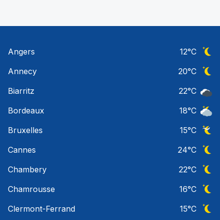
Angers
12
°C
Ciel 
Annecy
20
°C
Ciel 
Biarritz
22
°C
Ciel 
Bordeaux
18
°C
Ciel 
Bruxelles
15
°C
Ciel 
Cannes
24
°C
Ciel 
Chambery
22
°C
Ciel 
Chamrousse
16
°C
Ciel 
Clermont-Ferrand
15
°C
Ciel 