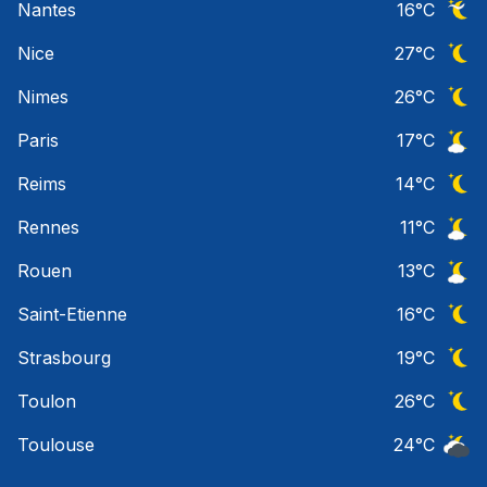
Nantes
16
°C
Ciel 
Nice
27
°C
Ciel 
Nimes
26
°C
Ciel 
Paris
17
°C
Ciel 
Reims
14
°C
Ciel 
Rennes
11
°C
Ciel 
Rouen
13
°C
Ciel 
Saint-Etienne
16
°C
Ciel 
Strasbourg
19
°C
Ciel 
Toulon
26
°C
Ciel 
Toulouse
24
°C
Ciel 