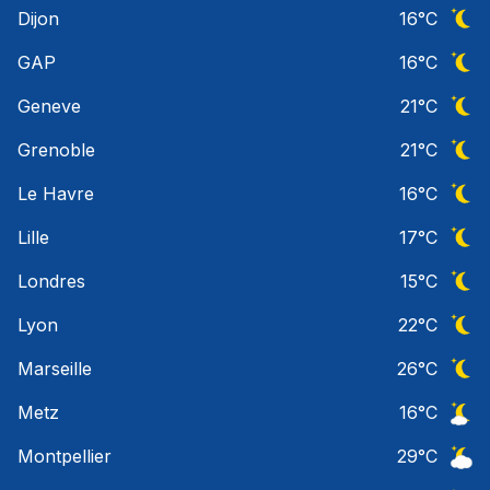
Dijon
16
°C
Ciel 
GAP
16
°C
Ciel 
Geneve
21
°C
Ciel 
Grenoble
21
°C
Ciel 
Le Havre
16
°C
Ciel 
Lille
17
°C
Ciel 
Londres
15
°C
Ciel 
Lyon
22
°C
Ciel 
Marseille
26
°C
Ciel 
Metz
16
°C
Ciel 
Montpellier
29
°C
Ciel 