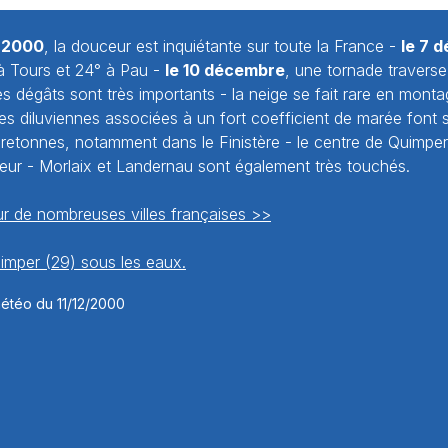
 2000
, la douceur est inquiétante sur toute la France -
le 7 
° à Tours et 24° à Pau -
le 10 décembre
, une tornade traverse
es dégâts sont très importants - la neige se fait rare en mont
ies diluviennes associées à un fort coefficient de marée font sor
 Bretonnes, notamment dans le Finistère - le centre de Quimper
teur - Morlaix et Landernau sont également très touchés.
r de nombreuses villes françaises >>
imper (29) sous les eaux.