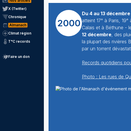
Nos articles
X (Twitter)
Du 4 au 13 décembre
Chronique
atteint 17° à Paris, 19
2000
Almanach
Calais et à Béthune - l
Climat région
12 décembre
, des plu
la plupart des rivières
T°C records
par un torrent dévasta
Faire un don
Records quotidiens pou
Photo : Les rues de Qu