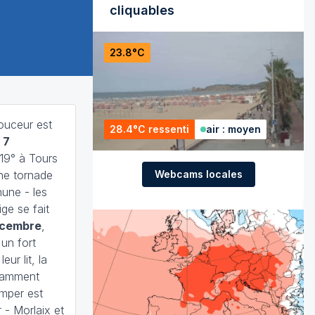
cliquables
23.8°C
douceur est
28.4°C ressenti
air : moyen
 7
 19° à Tours
Webcams locales
ne tornade
hune - les
ge se fait
décembre
,
 un fort
eur lit, la
otamment
imper est
 - Morlaix et