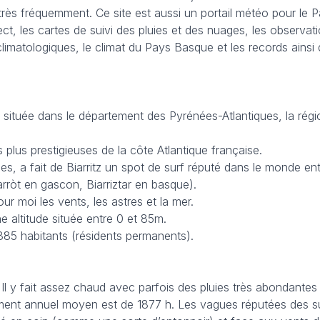
très fréquemment. Ce site est aussi un portail météo pour le 
ct, les cartes de suivi des pluies et des nuages, les observa
 climatologiques, le climat du Pays Basque et les records ain
située dans le département des Pyrénées-Atlantiques, la régio
s plus prestigieuses de la côte Atlantique française.
, a fait de Biarritz un spot de surf réputé dans le monde enti
iarròt en gascon, Biarriztar en basque).
r moi les vents, les astres et la mer.
e altitude située entre 0 et 85m.
885 habitants (résidents permanents).
Il y fait assez chaud avec parfois des pluies très abondante
llement annuel moyen est de 1877 h. Les vagues réputées des su