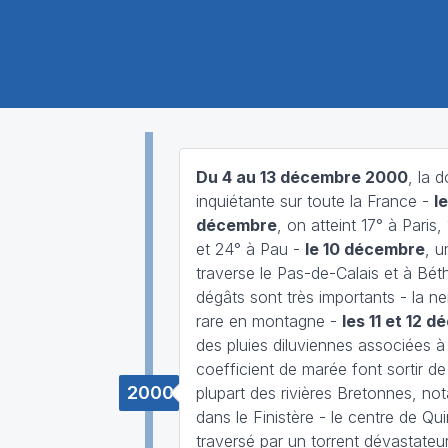
Du 4 au 13 décembre 2000
, la 
inquiétante sur toute la France -
le
décembre
, on atteint 17° à Paris,
et 24° à Pau -
le 10 décembre
, u
traverse le Pas-de-Calais et à Bét
dégâts sont très importants - la nei
rare en montagne -
les 11 et 12 
des pluies diluviennes associées à
coefficient de marée font sortir de l
2000
plupart des rivières Bretonnes, n
dans le Finistère - le centre de Qu
traversé par un torrent dévastateur