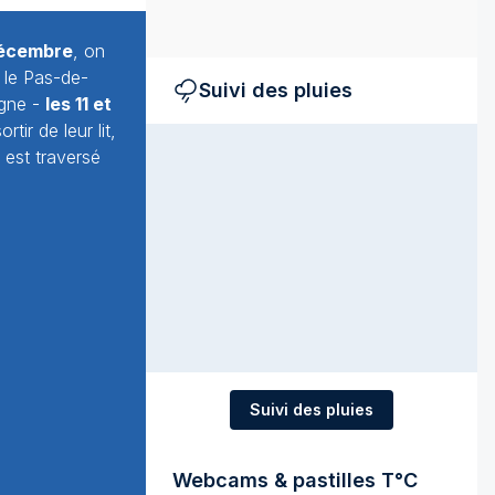
décembre
, on
 le Pas-de-
Suivi des pluies
agne -
les 11 et
tir de leur lit,
 est traversé
Suivi des pluies
Webcams & pastilles T°C