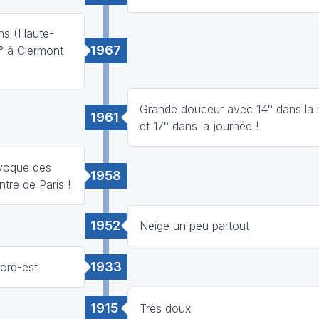
ins (Haute-
1967
° à Clermont
Grande douceur avec 14° dans la n
1961
et 17° dans la journée !
ovoque des
1958
tre de Paris !
1952
Neige un peu partout
1933
Nord-est
1915
Très doux