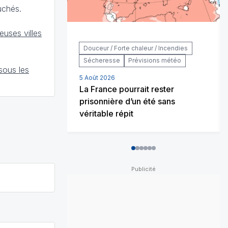
uchés.
uses villes
Douceur / Forte chaleur / Incendies
Sécheresse
Prévisions météo
sous les
5 Août 2026
La France pourrait rester
prisonnière d’un été sans
véritable répit
0
1
2
3
4
5