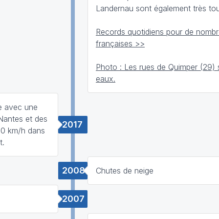
Landernau sont également très to
Records quotidiens pour de nombre
françaises >>
Photo : Les rues de Quimper (29) 
eaux.
e avec une
Nantes et des
2017
00 km/h dans
t.
2008
Chutes de neige
2007