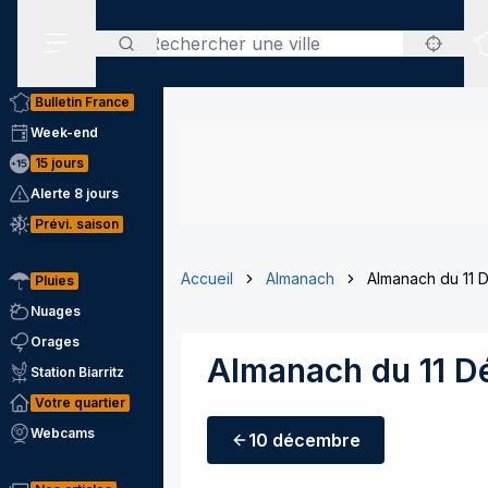
Rechercher
Menu secondaire
Bulletin France
Week-end
15 jours
Alerte 8 jours
Prévi. saison
Accueil
Almanach
Almanach du 11
Pluies
Nuages
Orages
Almanach du 11 
Station Biarritz
Votre quartier
Webcams
10 décembre