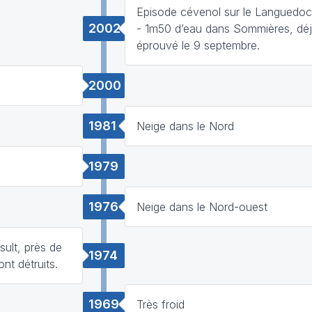
Episode cévenol sur le Languedoc
2002
- 1m50 d’eau dans Sommières, dé
éprouvé le 9 septembre.
2000
1981
Neige dans le Nord
1979
1976
Neige dans le Nord-ouest
ult, près de
1974
nt détruits.
1969
Très froid