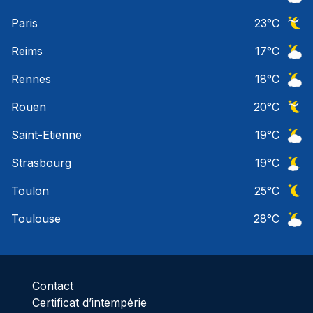
Ciel 
Paris
23
°C
Ciel 
Reims
17
°C
Ciel 
Rennes
18
°C
Ciel 
Rouen
20
°C
Ciel 
Saint-Etienne
19
°C
Ciel 
Strasbourg
19
°C
Ciel 
Toulon
25
°C
Ciel 
Toulouse
28
°C
Ciel 
Contact
Certificat d’intempérie