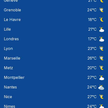
Geneve
21
°C
Ciel 
Grenoble
24
°C
Ciel 
Le Havre
18
°C
Ciel 
Lille
21
°C
Ciel 
Londres
17
°C
Ciel 
Lyon
23
°C
Ciel 
Marseille
26
°C
Ciel 
Metz
20
°C
Ciel 
Montpellier
27
°C
Ciel 
Nantes
24
°C
Ciel 
Nice
27
°C
Ciel 
Nimes
24
°C