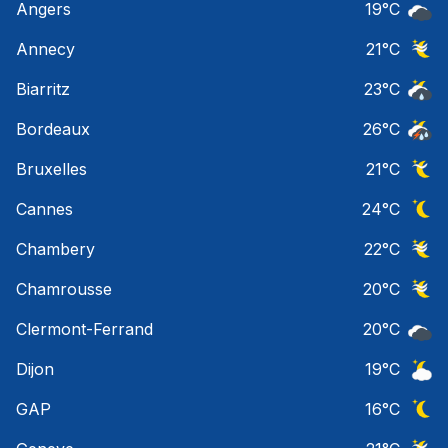
Angers
19
°C
Ciel 
Annecy
21
°C
Ciel 
Biarritz
23
°C
Risqu
Bordeaux
26
°C
Temps
Bruxelles
21
°C
Ciel 
Cannes
24
°C
Ciel 
Chambery
22
°C
Ciel 
Chamrousse
20
°C
Ciel 
Clermont-Ferrand
20
°C
Ciel 
Dijon
19
°C
Ciel 
GAP
16
°C
Ciel 