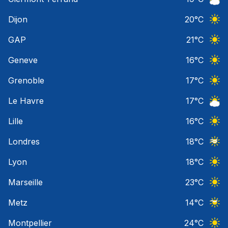
Ciel 
Dijon
20
°C
Ciel 
GAP
21
°C
Ciel 
Geneve
16
°C
Ciel 
Grenoble
17
°C
Ciel 
Le Havre
17
°C
Ciel 
Lille
16
°C
Ciel 
Londres
18
°C
Ciel 
Lyon
18
°C
Ciel 
Marseille
23
°C
Ciel 
Metz
14
°C
Ciel 
Montpellier
24
°C