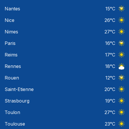
Ciel 
Nantes
15
°C
Ciel 
Nice
26
°C
Ciel 
Nimes
27
°C
Ciel 
Paris
16
°C
Ciel 
Reims
17
°C
Ciel 
Rennes
18
°C
Ciel 
Rouen
12
°C
Ciel 
Saint-Etienne
20
°C
Ciel 
Strasbourg
19
°C
Ciel 
Toulon
27
°C
Ciel 
Toulouse
23
°C