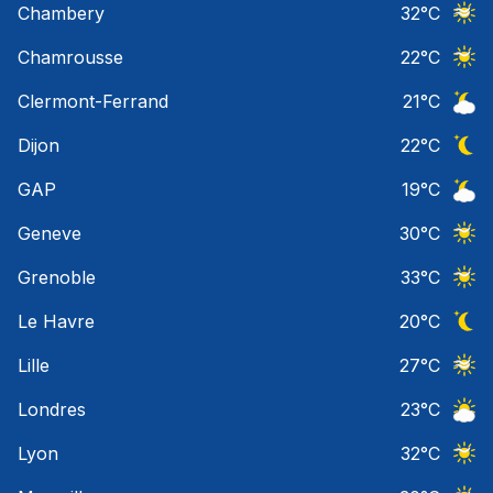
Chambery
32
°C
Ciel 
Chamrousse
22
°C
Ciel 
Clermont-Ferrand
21
°C
Ciel 
Dijon
22
°C
Ciel 
GAP
19
°C
Ciel 
Geneve
30
°C
Ciel 
Grenoble
33
°C
Ciel 
Le Havre
20
°C
Ciel 
Lille
27
°C
Ciel 
Londres
23
°C
Ciel 
Lyon
32
°C
Ciel 