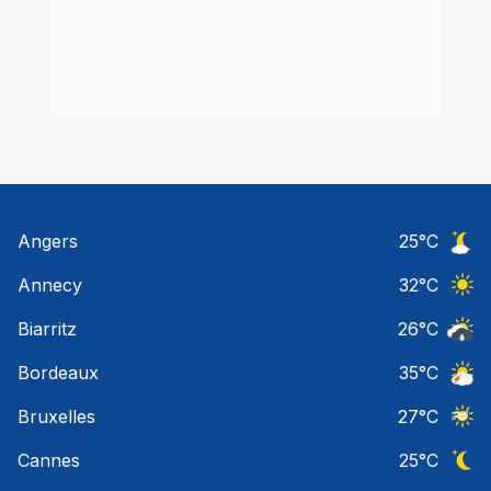
Angers
25
°C
Ciel 
Annecy
32
°C
Ciel 
Biarritz
26
°C
Risqu
Bordeaux
35
°C
Orage
Bruxelles
27
°C
Ciel 
Cannes
25
°C
Ciel 