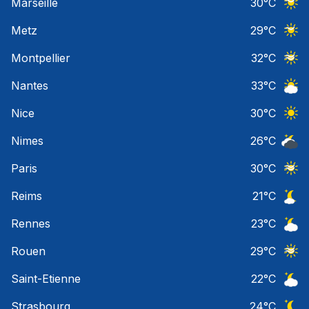
Marseille
30
°C
Ciel 
Metz
29
°C
Ciel 
Montpellier
32
°C
Ciel 
Nantes
33
°C
Ciel 
Nice
30
°C
Ciel 
Nimes
26
°C
Ciel 
Paris
30
°C
Ciel 
Reims
21
°C
Ciel 
Rennes
23
°C
Ciel 
Rouen
29
°C
Ciel 
Saint-Etienne
22
°C
Ciel 
Strasbourg
24
°C