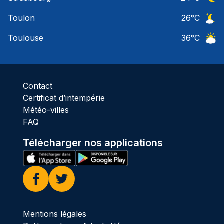
Ciel 
Toulon
26
°C
Ciel 
Toulouse
36
°C
Ciel 
Contact
Certificat d’intempérie
Météo-villes
FAQ
Télécharger nos applications
Facebook
Twitter
Mentions légales