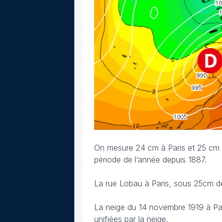
On mesure 24 cm à Paris et 25 cm à
période de l’année depuis 1887.
La rue Lobau à Paris, sous 25cm d
La neige du 14 novembre 1919 à Pari
unifiées par la neige.