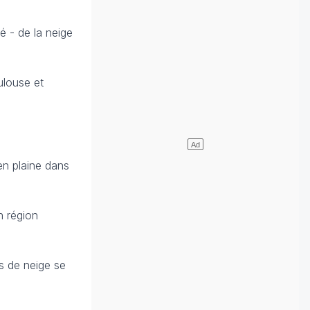
vé - de la neige
ulouse et
en plaine dans
n région
es de neige se