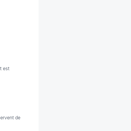
t est
servent de