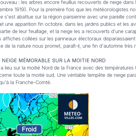
ouveau : les arbres encore feuillus recouverts de neige dans 
embre 1919). Pour la première fois que les météorologistes no
ge s'est abattue sur la région parisienne avec une pareille cont
 une apparition fin octobre. dans les jardins publics et les a
rtie de leur feuillage, et la neige les a recouverts d'une car
les affiches collées sur les panneaux électoraux disparaissaien
 de la nature nous promet, paraît-il, une fin d'automne très r
DE NEIGE MÉMORABLE SUR LA MOITIE NORD
 a lieu sur la moitié Nord de la France avec des températures 
rne toute la moitié sud. Une véritable tempête de neige par
squ'à la Franche-Comté.