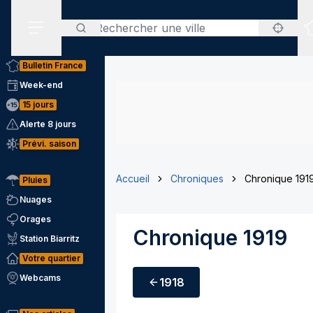
Rechercher
Menu secondaire
Bulletin France
Week-end
15 jours
Alerte 8 jours
Prévi. saison
Accueil
Chroniques
Chronique 191
Pluies
Nuages
Orages
Chronique 1919
Station Biarritz
Votre quartier
Webcams
1918