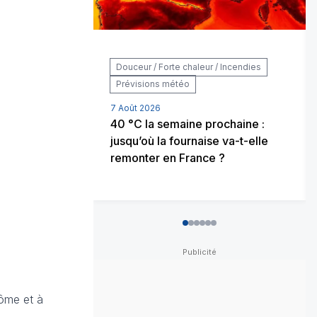
Douceur / Forte chaleur / Incendies
Prévisions météo
7 Août 2026
40 °C la semaine prochaine :
jusqu’où la fournaise va-t-elle
remonter en France ?
0
1
2
3
4
5
dôme et à