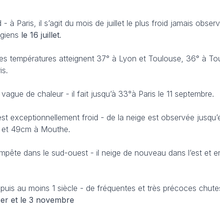
- à Paris, il s’agit du mois de juillet le plus froid jamais obser
sgiens
le 16 juillet
.
les températures atteignent 37° à Lyon et Toulouse, 36° à To
is.
 vague de chaleur - il fait jusqu’à 33°à Paris le 11 septembre.
est exceptionnellement froid - de la neige est observée jusqu’
r et 49cm à Mouthe.
empête dans le sud-ouest - il neige de nouveau dans l’est et e
epuis au moins 1 siècle - de fréquentes et très précoces chut
1er et le 3 novembre