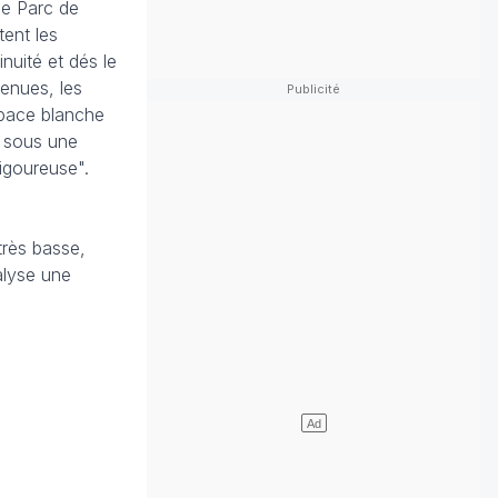
le Parc de
tent les
inuité et dés le
venues, les
apace blanche
t sous une
igoureuse".
très basse,
alyse une