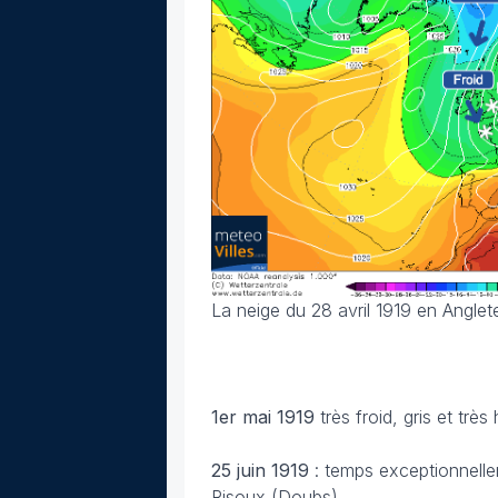
La neige du 28 avril 1919 en Angle
1er mai 1919
très froid, gris et très
25 juin
1919
: temps exceptionnell
Risoux (Doubs).