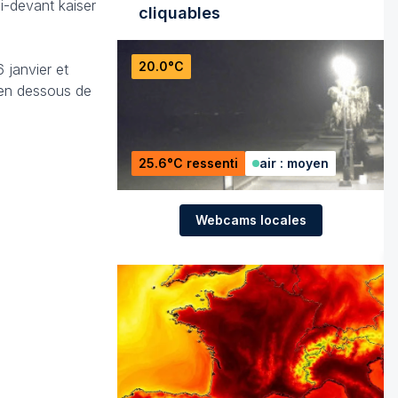
i-devant kaiser
cliquables
20.0°C
 janvier et
 en dessous de
25.6°C ressenti
air : moyen
Webcams locales