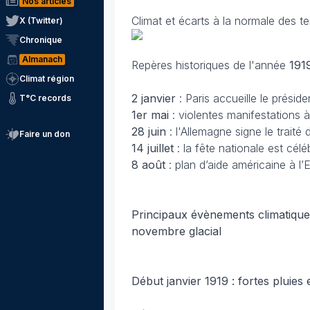
Nos articles
Climat et écarts à la normale des t
X (Twitter)
Chronique
Almanach
Repères historiques de l'année
191
Climat région
2 janvier
: Paris accueille le présid
T°C records
1er mai
: violentes manifestations à
28 juin
: l'Allemagne signe le traité 
Faire un don
14 juillet
: la fête nationale est cé
8 août
: plan d’aide américaine à l’
Principaux évènements climatiques 
novembre glacial
Début janvier 1919 : fortes pluie