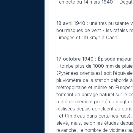
Tempête du 14 mars
1940
-
Dégâts
18 avril 1940
: une très puissante
bourrasques de vent - les rafales 
Limoges et 119 km/h à Caen.
17 octobre
1940
:
Épisode majeur d
Il tombe
plus de 1000 mm de pluie
(Pyrénées orientales) soit l’équival
pluviomètre de la station déborde à 
métropolitaine et même en Europe*
formant un barrage naturel sur le co
a été initialement pointé du doigt c
réalisées depuis concluent au contra
Têt (1m d’eau dans certaines rues). 
élevé, mais, selon les études depu
revanche, le nombre de victimes aura