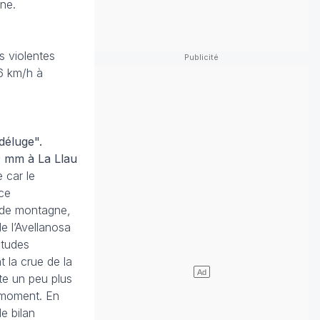
ne.
s violentes
6 km/h à
déluge".
 mm à La Llau
 car le
nce
n de montagne,
e l’Avellanosa
études
t la crue de la
ute un peu plus
u moment. En
e bilan