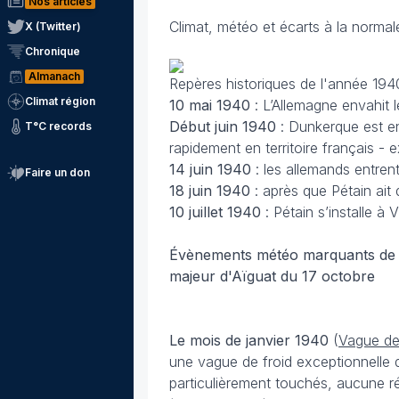
Nos articles
Climat, météo et écarts à la norma
X (Twitter)
Chronique
Almanach
Repères historiques de l'année 194
Climat région
10 mai 1940
: L’Allemagne envahit 
Début juin 1940
: Dunkerque est e
T°C records
rapidement en territoire français - 
14 juin
1940
: les allemands entrent
Faire un don
18 juin
1940
: après que Pétain ait 
10 juillet 1940
: Pétain s’installe à 
Évènements météo marquants de 
majeur d'Aïguat du 17 octobre
Le mois de janvier
1940
(
Vague de
une vague de froid exceptionnelle 
particulièrement touchés, aucune ré