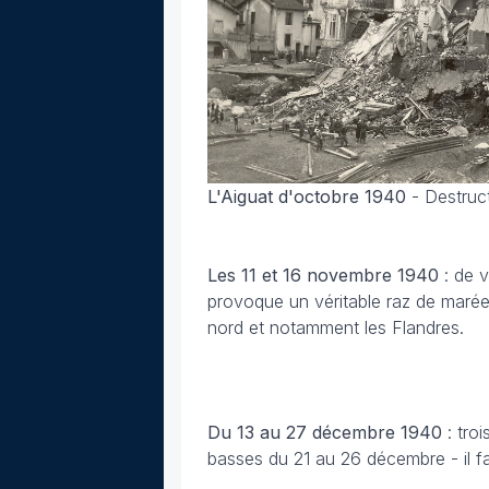
L'Aiguat d'octobre 1940
-
Destruc
Les 11 et 16 novembre 1940
: de 
provoque un véritable raz de marée 
nord et notamment les Flandres.
Du 13 au 27 décembre
1940
: tro
basses du 21 au 26 décembre - il fa