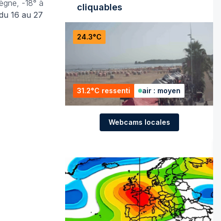
ègne, -18° à
cliquables
 du 16 au 27
24.3°C
31.2°C ressenti
air : moyen
Webcams locales