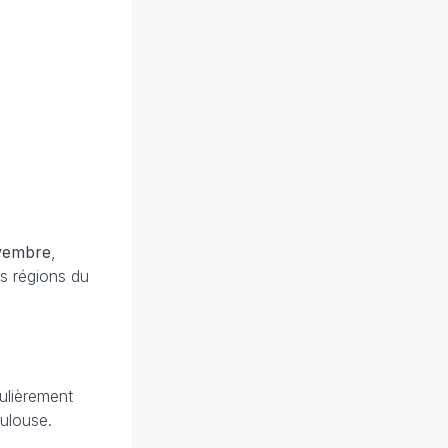
vembre
,
es régions du
culièrement
oulouse.