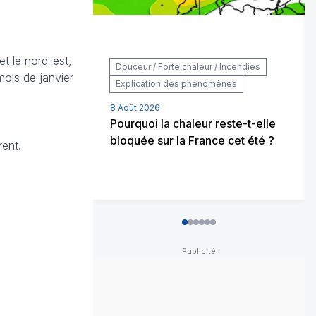
t le nord-est,
Douceur / Forte chaleur / Incendies
mois de janvier
Explication des phénomènes
8 Août 2026
Pourquoi la chaleur reste-t-elle
bloquée sur la France cet été ?
rent.
0
1
2
3
4
5