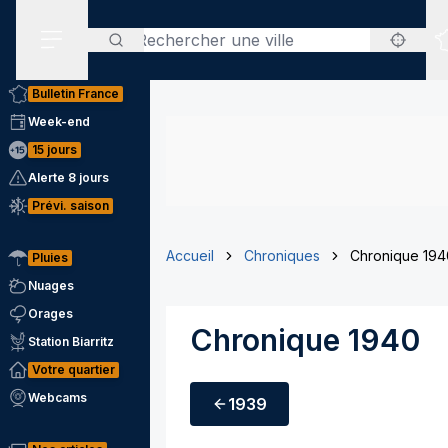
Rechercher
Menu secondaire
Bulletin France
Week-end
15 jours
Alerte 8 jours
Prévi. saison
Accueil
Chroniques
Chronique 194
Pluies
Nuages
Orages
Chronique 1940
Station Biarritz
Votre quartier
Webcams
1939