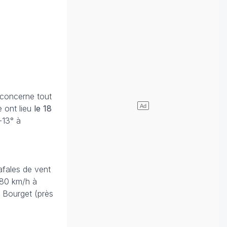
 concerne tout
e ont lieu
le 18
-13° à
afales de vent
 180 km/h à
 Bourget (près