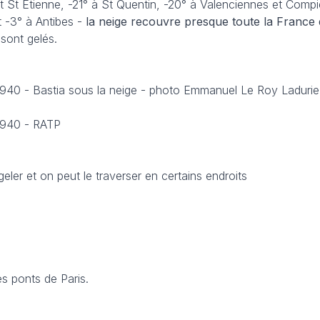
t St Etienne, -21° à St Quentin, -20° à Valenciennes et Compi
t -3° à Antibes -
la neige recouvre presque toute la France
 sont gelés.
 1940 -
Bastia sous la neige - photo Emmanuel Le Roy Ladurie
 1940 - RATP
r et on peut le traverser en certains endroits
s ponts de Paris.