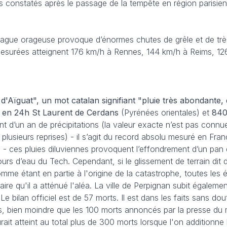
 constatés après le passage de la tempête en région parisien
 vague orageuse provoque d’énormes chutes de grêle et de trè
mesurées atteignent 176 km/h à Rennes, 144 km/h à Reims, 12
'Aïguat", un mot catalan signifiant "pluie très abondante, 
 en 24h St Laurent de Cerdans
(Pyrénées orientales) et
840
ent d’un an de précipitations (la valeur exacte n’est pas connue
plusieurs reprises) - il s’agit du record absolu mesuré en Fra
 - ces pluies diluviennes provoquent l’effondrement d’un pa
urs d’eau du Tech. Cependant, si le glissement de terrain dit d
omme étant en partie à l'origine de la catastrophe, toutes les 
ire qu'il a atténué l'aléa. La ville de Perpignan subit égalemen
Le bilan officiel est de 57 morts. Il est dans les faits sans do
is, bien moindre que les 100 morts annoncés par la presse d
it atteint au total plus de 300 morts lorsque l'on additionne l