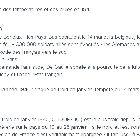
le des températures et des pluies en 1940
0
le Bénélux - les Pays-Bas capitulent le 14 mai et la Belgique, l
n feu - 330 000 soldats alliés sont évacués - les Allemands 
exode des français vers le sud.
 à Paris.
demandé l’armistice, De Gaulle appelle à la poursuite de la lutt
Vichy et fonde l’Etat français.
l’année 1940
: vague de froid en janvier, tempête du 14 mar
 froid de janvier 1940, CLIQUEZ ICI
) est le plus froid depuis 
déferle sur le pays
du 10 au 26 janvier
- si le nord et l’est son
gion de France n’est véritablement épargnée - il fait jusqu’à 