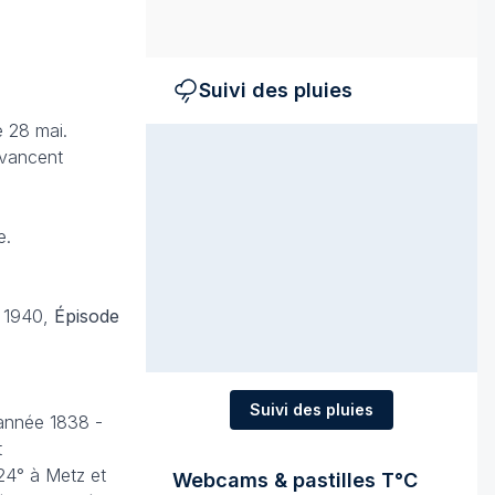
Suivi des pluies
e 28 mai.
avancent
e.
s 1940,
Épisode
Suivi des pluies
l’année 1838 -
t
-24° à Metz et
Webcams & pastilles T°C