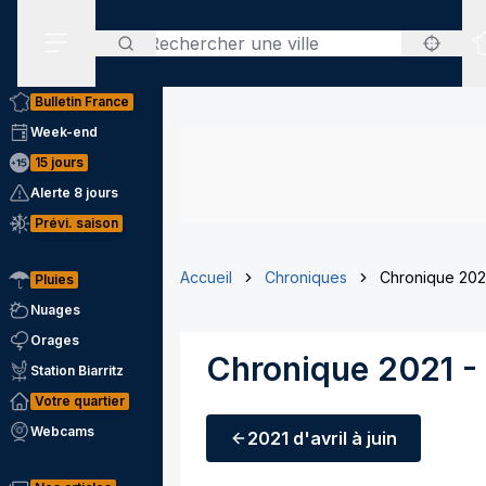
Rechercher
Menu secondaire
Bulletin France
Week-end
15 jours
Alerte 8 jours
Prévi. saison
Accueil
Chroniques
Chronique 2021
Pluies
Nuages
Orages
Chronique 2021 - 
Station Biarritz
Votre quartier
Webcams
2021
d'avril à juin