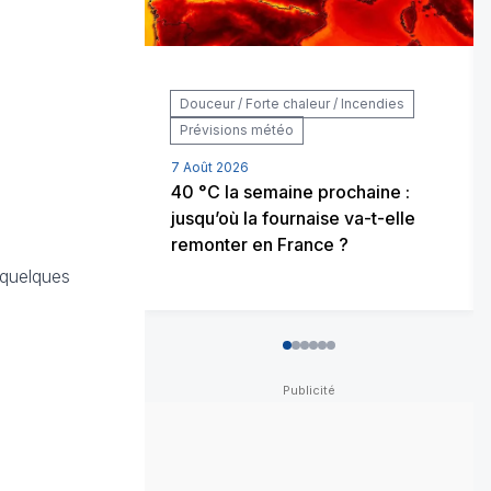
Douceur / Forte chaleur / Incendies
Prévisions météo
7 Août 2026
40 °C la semaine prochaine :
jusqu’où la fournaise va-t-elle
remonter en France ?
 quelques
0
1
2
3
4
5