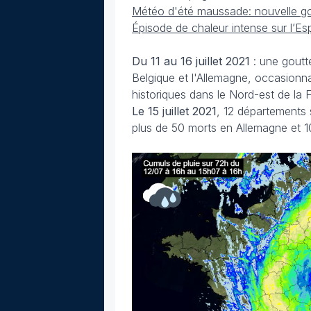
Météo d'été maussade: nouvelle gout
Épisode de chaleur intense sur l’E
Du 11 au 16 juillet 2021
: une goutte
Belgique et l'Allemagne, occasionn
historiques dans le Nord-est de la 
Le 15 juillet 2021
, 12 départements 
plus de 50 morts en Allemagne et 10