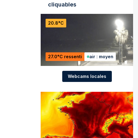
cliquables
20.8°C
27.0°C ressenti
air : moyen
Webcams locales