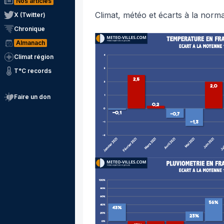
Nos articles
Climat, météo et écarts à la norm
X (Twitter)
Chronique
Almanach
Climat région
T°C records
Faire un don