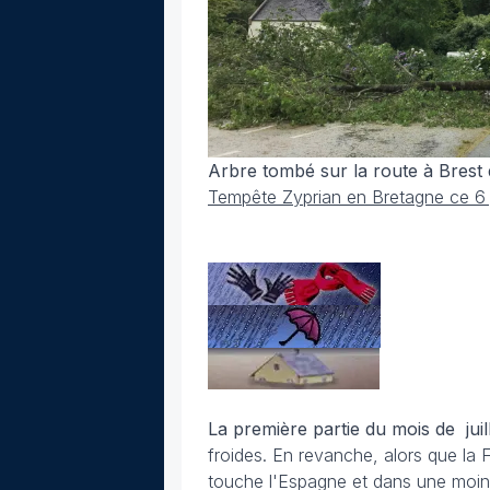
Arbre tombé sur la route à Brest da
Tempête Zyprian en Bretagne ce 6 ju
La première partie du mois de jui
froides. En revanche, alors que la
touche l'Espagne et dans une moin