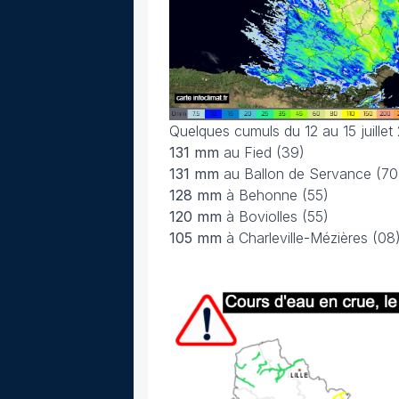
Quelques cumuls du 12 au 15 juillet 
131 mm
au Fied (39)
131 mm
au Ballon de Servance (70
128 mm
à Behonne (55)
120 mm
à Boviolles (55)
105 mm
à Charleville-Mézières (08