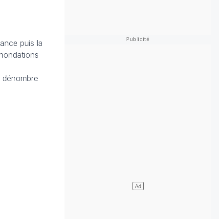
ance puis la
inondations
.
on dénombre