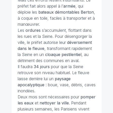
Mais ces efforts restent insuffisants. Le
préfet fait alors appel à l’
armée
, qui
déploie les
bateaux démontables Berton
,
à coque en toile, faciles à transporter et à
manœuvrer.
Les
ordures
s’accumulent, flottant dans
les rues et la Seine. Pour désengorger la
ville, le préfet autorise leur
déversement
dans le fleuve
, transformant rapidement
la Seine en un
cloaque pestilentiel
, au
détriment des communes en aval.
Il faudra
34 jours
pour que la Seine
retrouve son niveau habituel. Le fleuve
laisse derrière lui un
paysage
apocalyptique
: boue, vase, débris, caves
inondées.
Deux mois sont nécessaires pour
pomper
les eaux
et
nettoyer la ville
. Pendant
plusieurs semaines, les Parisiens vivent