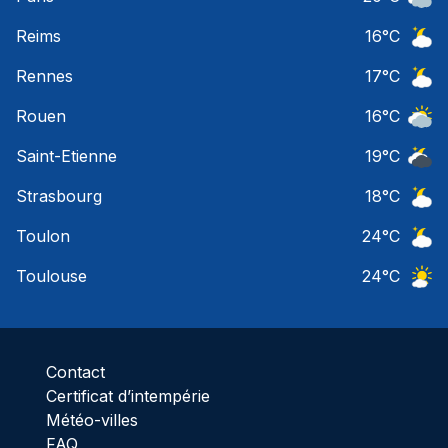
Ciel 
Reims
16
°C
Ciel 
Rennes
17
°C
Ciel 
Rouen
16
°C
Ciel 
Saint-Etienne
19
°C
Ciel 
Strasbourg
18
°C
Ciel 
Toulon
24
°C
Ciel 
Toulouse
24
°C
Ciel 
Contact
Certificat d’intempérie
Météo-villes
FAQ