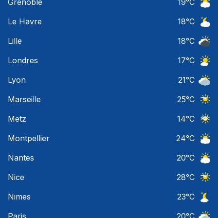
Grenoble
19
°C
Ciel 
Le Havre
18
°C
Ciel 
Lille
18
°C
Ciel 
Londres
17
°C
Ciel 
Lyon
21
°C
Ciel 
Marseille
25
°C
Ciel 
Metz
14
°C
Ciel 
Montpellier
24
°C
Ciel 
Nantes
20
°C
Ciel 
Nice
28
°C
Ciel 
Nimes
23
°C
Ciel 
Paris
20
°C