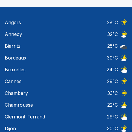
Angers
28
°C
Ciel 
Annecy
32
°C
Ciel 
Biarritz
25
°C
Ciel 
Bordeaux
30
°C
Ciel 
Bruxelles
24
°C
Ciel 
Cannes
29
°C
Ciel 
Chambery
33
°C
Ciel 
Chamrousse
22
°C
Ciel 
Clermont-Ferrand
29
°C
Ciel 
Dijon
30
°C