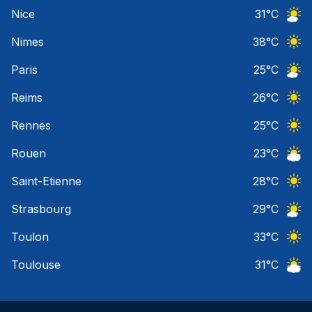
Ciel 
Nice
31
°C
Ciel 
Nimes
38
°C
Ciel 
Paris
25
°C
Ciel 
Reims
26
°C
Ciel 
Rennes
25
°C
Ciel 
Rouen
23
°C
Ciel 
Saint-Etienne
28
°C
Ciel 
Strasbourg
29
°C
Ciel 
Toulon
33
°C
Ciel 
Toulouse
31
°C
Ciel 