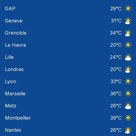
Ciel 
GAP
29
°C
Ciel 
Geneve
31
°C
Ciel 
Grenoble
34
°C
Ciel 
Le Havre
20
°C
Ciel 
Lille
24
°C
Ciel 
Londres
20
°C
Ciel 
Lyon
33
°C
Ciel 
Marseille
36
°C
Ciel 
Metz
26
°C
Ciel 
Montpellier
39
°C
Ciel 
Nantes
26
°C