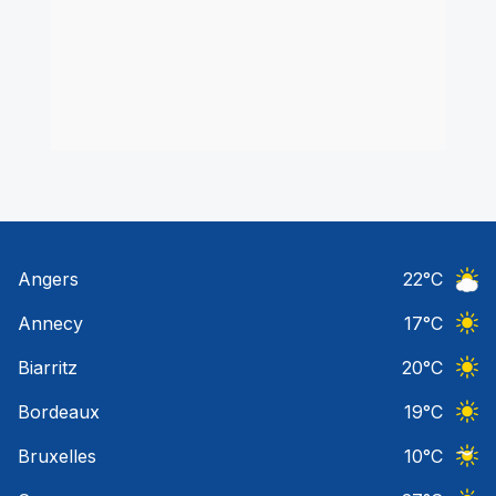
Angers
22
°C
Ciel 
Annecy
17
°C
Ciel 
Biarritz
20
°C
Ciel 
Bordeaux
19
°C
Ciel 
Bruxelles
10
°C
Ciel 