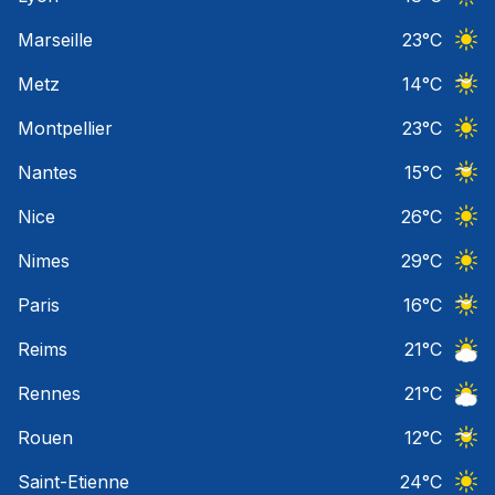
Ciel 
Marseille
23
°C
Ciel 
Metz
14
°C
Ciel 
Montpellier
23
°C
Ciel 
Nantes
15
°C
Ciel 
Nice
26
°C
Ciel 
Nimes
29
°C
Ciel 
Paris
16
°C
Ciel 
Reims
21
°C
Ciel 
Rennes
21
°C
Ciel 
Rouen
12
°C
Ciel 
Saint-Etienne
24
°C