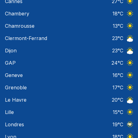
Cannes
27
°C
Ciel 
Chambery
18
°C
Ciel 
Chamrousse
13
°C
Ciel 
Clermont-Ferrand
23
°C
Ciel 
Dijon
23
°C
Ciel 
GAP
24
°C
Ciel 
Geneve
16
°C
Ciel 
Grenoble
17
°C
Ciel 
Le Havre
20
°C
Ciel 
Lille
15
°C
Ciel 
Londres
19
°C
Ciel 
Lyon
18
°C