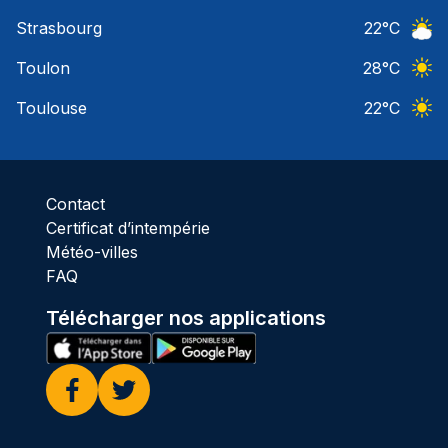
Ciel 
Strasbourg
22
°C
Ciel 
Toulon
28
°C
Ciel 
Toulouse
22
°C
Ciel 
Contact
Certificat d’intempérie
Météo-villes
FAQ
Télécharger nos applications
Facebook
Twitter