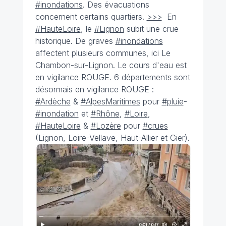
#inondations
. Des évacuations
concernent certains quartiers.
>>>
En
#HauteLoire
, le
#Lignon
subit une crue
historique. De graves
#inondations
affectent plusieurs communes, ici Le
Chambon-sur-Lignon. Le cours d'eau est
en vigilance ROUGE. 6 départements sont
désormais en vigilance ROUGE :
#Ardèche
&
#AlpesMaritimes
pour
#pluie
-
#inondation
et
#Rhône
,
#Loire
,
#HauteLoire
&
#Lozère
pour
#crues
(Lignon, Loire-Vellave, Haut-Allier et Gier).