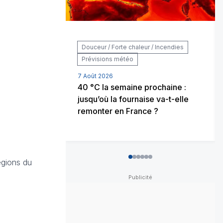
Douceur / Forte chaleur / Incendies
Prévisions météo
7 Août 2026
40 °C la semaine prochaine :
jusqu’où la fournaise va-t-elle
remonter en France ?
0
1
2
3
4
5
égions du