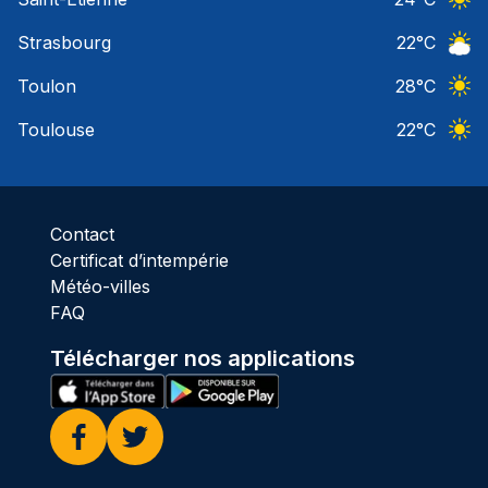
Ciel 
Strasbourg
22
°C
Ciel 
Toulon
28
°C
Ciel 
Toulouse
22
°C
Ciel 
Contact
Certificat d’intempérie
Météo-villes
FAQ
Télécharger nos applications
Facebook
Twitter