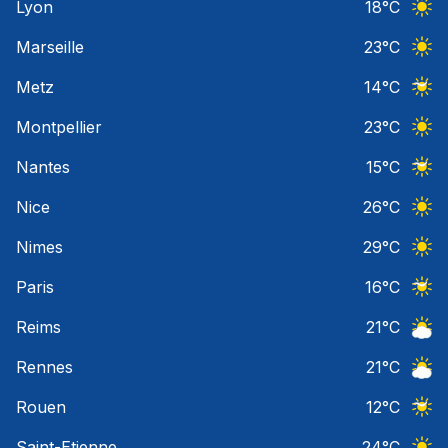
Lyon
18
°C
Ciel 
Marseille
23
°C
Ciel 
Metz
14
°C
Ciel 
Montpellier
23
°C
Ciel 
Nantes
15
°C
Ciel 
Nice
26
°C
Ciel 
Nimes
29
°C
Ciel 
Paris
16
°C
Ciel 
Reims
21
°C
Ciel 
Rennes
21
°C
Ciel 
Rouen
12
°C
Ciel 
Saint-Etienne
24
°C