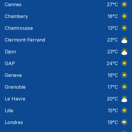
Cannes
27
°C
Ciel 
Chambery
18
°C
Ciel 
Chamrousse
13
°C
Ciel 
Clermont-Ferrand
23
°C
Ciel 
Dijon
23
°C
Ciel 
GAP
24
°C
Ciel 
Geneve
16
°C
Ciel 
Grenoble
17
°C
Ciel 
Le Havre
20
°C
Ciel 
Lille
15
°C
Ciel 
Londres
19
°C
Ciel 