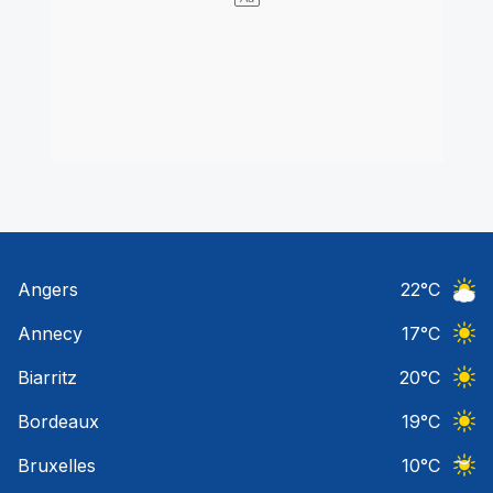
Angers
22
°C
Ciel 
Annecy
17
°C
Ciel 
Biarritz
20
°C
Ciel 
Bordeaux
19
°C
Ciel 
Bruxelles
10
°C
Ciel 