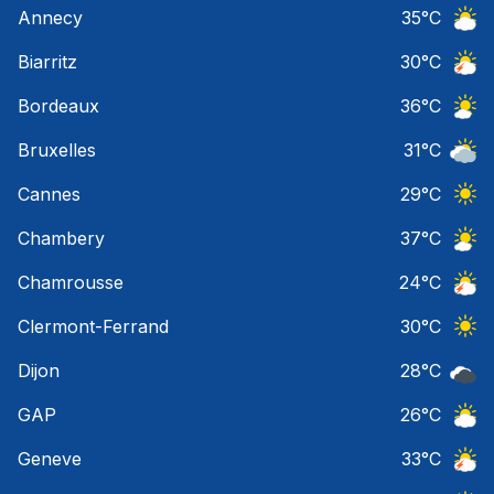
Annecy
35
°C
Ciel 
Biarritz
30
°C
Orage
Bordeaux
36
°C
Ciel 
Bruxelles
31
°C
Ciel 
Cannes
29
°C
Ciel 
Chambery
37
°C
Ciel 
Chamrousse
24
°C
Orage
Clermont-Ferrand
30
°C
Ciel 
Dijon
28
°C
Ciel 
GAP
26
°C
Ciel 
Geneve
33
°C
Orage