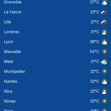
Grenoble
37
°C
Orage
Le Havre
23
°C
Ciel 
Lille
31
°C
Ciel 
Londres
31
°C
Ciel 
Lyon
36
°C
Orage
Marseille
34
°C
Ciel 
Metz
31
°C
Ciel 
Montpellier
32
°C
Ciel 
Nantes
32
°C
Orage
Nice
32
°C
Ciel 
Nimes
32
°C
Ciel 
Paris
33
°C