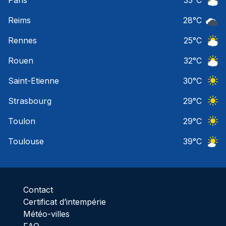
Ciel 
Reims
28
°C
Ciel 
Rennes
25
°C
Ciel 
Rouen
32
°C
Ciel 
Saint-Etienne
30
°C
Ciel 
Strasbourg
29
°C
Ciel 
Toulon
29
°C
Ciel 
Toulouse
39
°C
Ciel 
Contact
Certificat d’intempérie
Météo-villes
FAQ