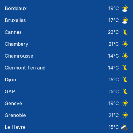
Nuage
Bordeaux
19
°C
Ciel 
Bruxelles
17
°C
Ciel 
Cannes
23
°C
Ciel 
Chambery
21
°C
Ciel 
Chamrousse
14
°C
Ciel 
Clermont-Ferrand
14
°C
Ciel 
Dijon
15
°C
Ciel 
GAP
15
°C
Ciel 
Geneve
19
°C
Ciel 
Grenoble
21
°C
Ciel 
Le Havre
15
°C