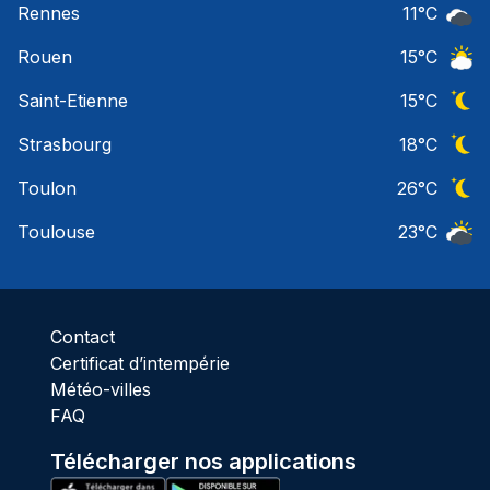
Rennes
11
°C
Ciel 
Rouen
15
°C
Ciel 
Saint-Etienne
15
°C
Ciel 
Strasbourg
18
°C
Ciel 
Toulon
26
°C
Ciel 
Toulouse
23
°C
Ciel 
Contact
Certificat d’intempérie
Météo-villes
FAQ
Télécharger nos applications