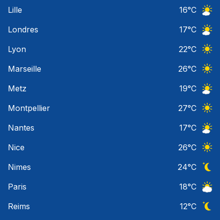
Ciel 
Lille
16
°C
Ciel 
Londres
17
°C
Ciel 
Lyon
22
°C
Ciel 
Marseille
26
°C
Ciel 
Metz
19
°C
Ciel 
Montpellier
27
°C
Ciel 
Nantes
17
°C
Ciel 
Nice
26
°C
Ciel 
Nimes
24
°C
Ciel 
Paris
18
°C
Ciel 
Reims
12
°C
Ciel 