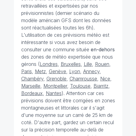
retravaillées et expertisées par nos
prévisionnistes (dernier scénario du
modèle américain GFS dont les données
sont réactualisées toutes les 6h).
L'utilisation de ces prévisions météo est
intéressante si vous avez besoin de
consulter une commune située
en-dehors
des zones de météo expertisée que nous
gérons (
Londres
,
Bruxelles
,
Lille
,
Rouen
,
Paris
,
Metz
,
Genève
,
Lyon
,
Annecy
,
Chambéry
,
Grenoble
,
Chamrousse
,
Nice
,
Marseille
,
Montpellier
,
Toulouse
,
Biarritz
,
Bordeaux
,
Nantes
). Attention car ces
prévisions doivent être corrigées en zones
montagneuses et littorales car il s'agit
d'une moyenne sur un carré de 25 km de
coté. D'autre part, gardez un certain recul
sur la précision temporelle au-delà de