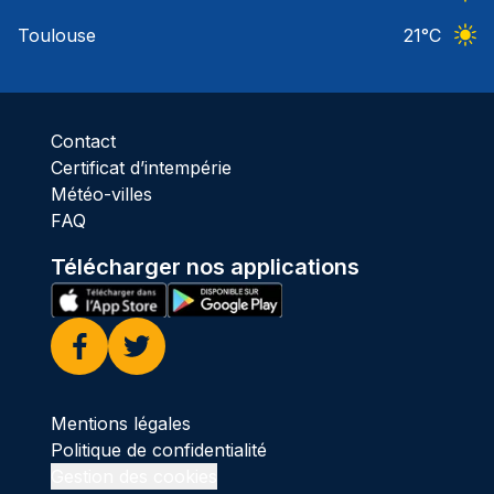
Ciel 
Toulouse
21
°C
Ciel 
Contact
Certificat d’intempérie
Météo-villes
FAQ
Télécharger nos applications
Facebook
Twitter
Mentions légales
Politique de confidentialité
Gestion des cookies