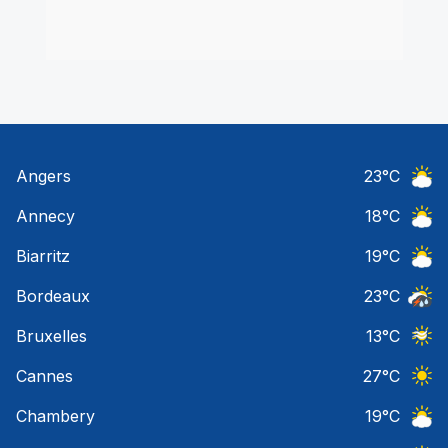
Angers
23
°C
Ciel 
Annecy
18
°C
Ciel 
Biarritz
19
°C
Ciel 
Bordeaux
23
°C
Temps
Bruxelles
13
°C
Ciel 
Cannes
27
°C
Ciel 
Chambery
19
°C
Ciel 