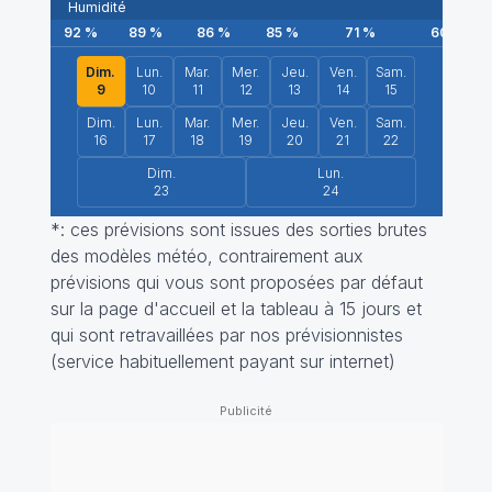
Humidité
92
%
89
%
86
%
85
%
71
%
60
%
Dim.
Lun.
Mar.
Mer.
Jeu.
Ven.
Sam.
9
10
11
12
13
14
15
Dim.
Lun.
Mar.
Mer.
Jeu.
Ven.
Sam.
16
17
18
19
20
21
22
Dim.
Lun.
23
24
*: ces prévisions sont issues des sorties brutes
des modèles météo, contrairement aux
prévisions qui vous sont proposées par défaut
sur la page d'accueil et la tableau à 15 jours et
qui sont retravaillées par nos prévisionnistes
(service habituellement payant sur internet)