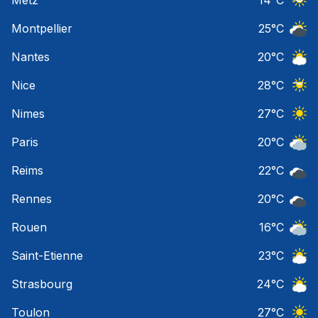
Ciel 
Montpellier
25
°C
Ciel 
Nantes
20
°C
Ciel 
Nice
28
°C
Ciel 
Nimes
27
°C
Ciel 
Paris
20
°C
Ciel 
Reims
22
°C
Ciel 
Rennes
20
°C
Ciel 
Rouen
16
°C
Ciel 
Saint-Etienne
23
°C
Ciel 
Strasbourg
24
°C
Ciel 
Toulon
27
°C