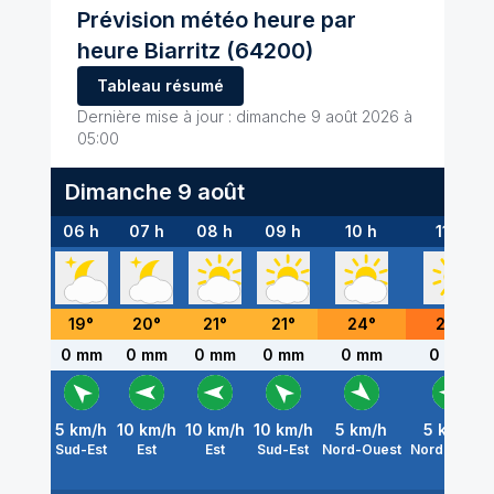
Prévision météo heure par
heure
Biarritz
(64200)
Tableau résumé
Dernière mise à jour :
dimanche 9 août 2026 à
05:00
Dimanche 9 août
06 h
07 h
08 h
09 h
10 h
11 h
19
°
20
°
21
°
21
°
24
°
26
°
0 mm
0 mm
0 mm
0 mm
0 mm
0 mm
5
km/h
10
km/h
10
km/h
10
km/h
5
km/h
5
km/h
Sud-Est
Est
Est
Sud-Est
Nord-Ouest
Nord-Ouest