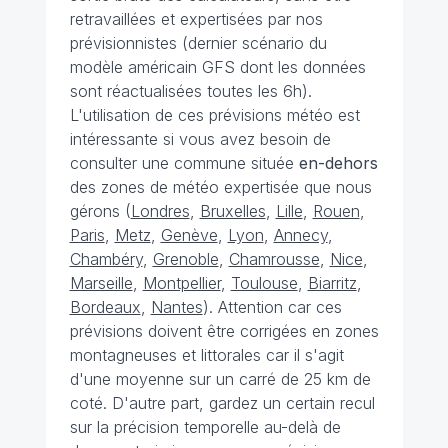
retravaillées et expertisées par nos
prévisionnistes (dernier scénario du
modèle américain GFS dont les données
sont réactualisées toutes les 6h).
L'utilisation de ces prévisions météo est
intéressante si vous avez besoin de
consulter une commune située
en-dehors
des zones de météo expertisée que nous
gérons (
Londres
,
Bruxelles
,
Lille
,
Rouen
,
Paris
,
Metz
,
Genève
,
Lyon
,
Annecy
,
Chambéry
,
Grenoble
,
Chamrousse
,
Nice
,
Marseille
,
Montpellier
,
Toulouse
,
Biarritz
,
Bordeaux
,
Nantes
). Attention car ces
prévisions doivent être corrigées en zones
montagneuses et littorales car il s'agit
d'une moyenne sur un carré de 25 km de
coté. D'autre part, gardez un certain recul
sur la précision temporelle au-delà de