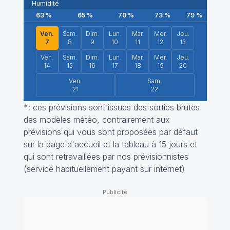
Humidité
63
%
65
%
70
%
73
%
79
%
78
Ven.
Sam.
Dim.
Lun.
Mar.
Mer.
Jeu.
7
8
9
10
11
12
13
Ven.
Sam.
Dim.
Lun.
Mar.
Mer.
Jeu.
14
15
16
17
18
19
20
Ven.
Sam.
21
22
*: ces prévisions sont issues des sorties brutes
des modèles météo, contrairement aux
prévisions qui vous sont proposées par défaut
sur la page d'accueil et la tableau à 15 jours et
qui sont retravaillées par nos prévisionnistes
(service habituellement payant sur internet)