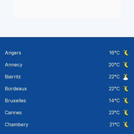
Angers
16
°C
Ciel 
Annecy
20
°C
Ciel 
Biarritz
22
°C
Ciel 
Bordeaux
22
°C
Ciel 
Bruxelles
14
°C
Ciel 
Cannes
23
°C
Ciel 
Chambery
21
°C
Ciel 