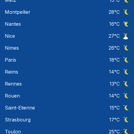
Ciel 
Montpellier
28
°C
Ciel 
Nantes
16
°C
Ciel 
Nice
27
°C
Ciel 
Nimes
26
°C
Ciel 
Paris
18
°C
Ciel 
Reims
14
°C
Ciel 
Rennes
13
°C
Ciel 
Rouen
14
°C
Ciel 
Saint-Etienne
15
°C
Ciel 
Strasbourg
17
°C
Ciel 
Toulon
25
°C