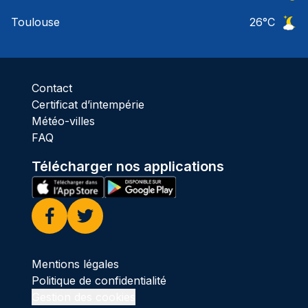
Ciel 
Toulouse
26
°C
Ciel 
Contact
Certificat d’intempérie
Météo-villes
FAQ
Télécharger nos applications
Facebook
Twitter
Mentions légales
Politique de confidentialité
Gestion des cookies