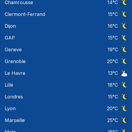
Chamrousse
14
°C
Ciel 
Clermont-Ferrand
15
°C
Ciel 
Dijon
16
°C
Ciel 
GAP
15
°C
Ciel 
Geneve
19
°C
Ciel 
Grenoble
20
°C
Ciel 
Le Havre
13
°C
Ciel 
Lille
18
°C
Ciel 
Londres
15
°C
Ciel 
Lyon
20
°C
Ciel 
Marseille
25
°C
Ciel 
Metz
15
°C