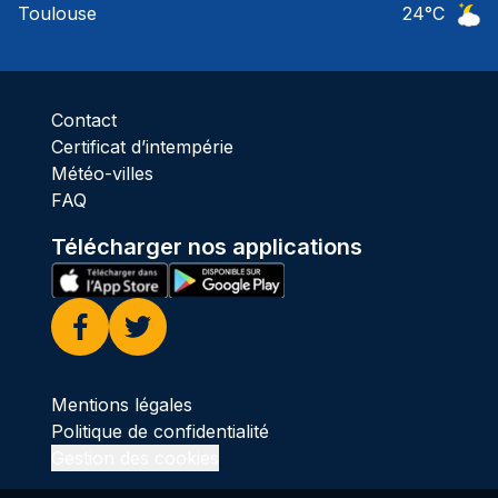
Toulouse
24
°C
Ciel 
Contact
Certificat d’intempérie
Météo-villes
FAQ
Télécharger nos applications
Facebook
Twitter
Mentions légales
Politique de confidentialité
Gestion des cookies