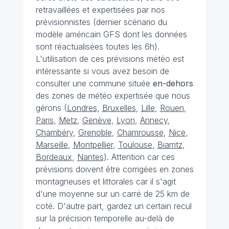
retravaillées et expertisées par nos
prévisionnistes (dernier scénario du
modèle américain GFS dont les données
sont réactualisées toutes les 6h).
L'utilisation de ces prévisions météo est
intéressante si vous avez besoin de
consulter une commune située
en-dehors
des zones de météo expertisée que nous
gérons (
Londres
,
Bruxelles
,
Lille
,
Rouen
,
Paris
,
Metz
,
Genève
,
Lyon
,
Annecy
,
Chambéry
,
Grenoble
,
Chamrousse
,
Nice
,
Marseille
,
Montpellier
,
Toulouse
,
Biarritz
,
Bordeaux
,
Nantes
). Attention car ces
prévisions doivent être corrigées en zones
montagneuses et littorales car il s'agit
d'une moyenne sur un carré de 25 km de
coté. D'autre part, gardez un certain recul
sur la précision temporelle au-delà de