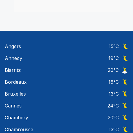
Angers
15
°C
Ciel 
Annecy
19
°C
Ciel 
Biarritz
20
°C
Ciel 
Bordeaux
16
°C
Ciel 
Bruxelles
13
°C
Ciel 
Cannes
24
°C
Ciel 
Chambery
20
°C
Ciel 
Chamrousse
13
°C