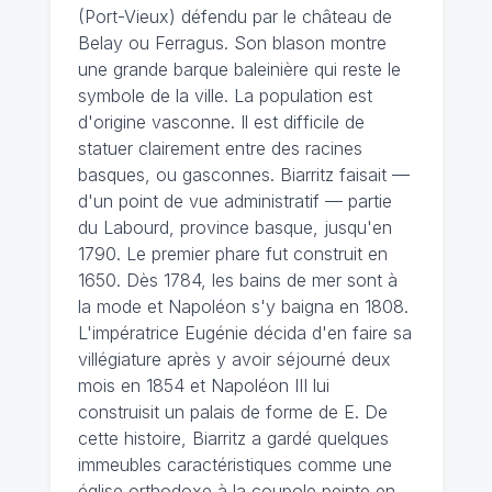
(Port-Vieux) défendu par le château de
Belay ou Ferragus. Son blason montre
une grande barque baleinière qui reste le
symbole de la ville. La population est
d'origine vasconne. Il est difficile de
statuer clairement entre des racines
basques, ou gasconnes. Biarritz faisait —
d'un point de vue administratif — partie
du Labourd, province basque, jusqu'en
1790. Le premier phare fut construit en
1650. Dès 1784, les bains de mer sont à
la mode et Napoléon s'y baigna en 1808.
L'impératrice Eugénie décida d'en faire sa
villégiature après y avoir séjourné deux
mois en 1854 et Napoléon III lui
construisit un palais de forme de E. De
cette histoire, Biarritz a gardé quelques
immeubles caractéristiques comme une
église orthodoxe à la coupole peinte en