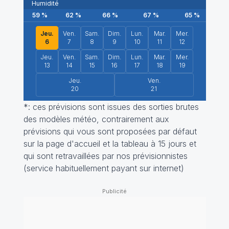
Humidité
59
%
62
%
66
%
67
%
65
%
6
Jeu.
Ven.
Sam.
Dim.
Lun.
Mar.
Mer.
6
7
8
9
10
11
12
Jeu.
Ven.
Sam.
Dim.
Lun.
Mar.
Mer.
13
14
15
16
17
18
19
Jeu.
Ven.
20
21
*: ces prévisions sont issues des sorties brutes
des modèles météo, contrairement aux
prévisions qui vous sont proposées par défaut
sur la page d'accueil et la tableau à 15 jours et
qui sont retravaillées par nos prévisionnistes
(service habituellement payant sur internet)