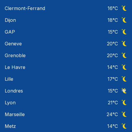
Ciel 
Clermont-Ferrand
16
°C
Ciel 
Dijon
18
°C
Ciel 
GAP
15
°C
Ciel 
Geneve
20
°C
Ciel 
Grenoble
20
°C
Ciel 
Le Havre
14
°C
Ciel 
Lille
17
°C
Ciel 
Londres
15
°C
Ciel 
Lyon
21
°C
Ciel 
Marseille
24
°C
Ciel 
Metz
14
°C