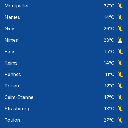
Ciel 
Montpellier
27
°C
Ciel 
Nantes
14
°C
Ciel 
Nice
26
°C
Ciel 
Nimes
28
°C
Ciel 
Paris
15
°C
Ciel 
Reims
14
°C
Ciel 
Rennes
11
°C
Ciel 
Rouen
12
°C
Ciel 
Saint-Etienne
17
°C
Ciel 
Strasbourg
18
°C
Ciel 
Toulon
27
°C
Ciel 