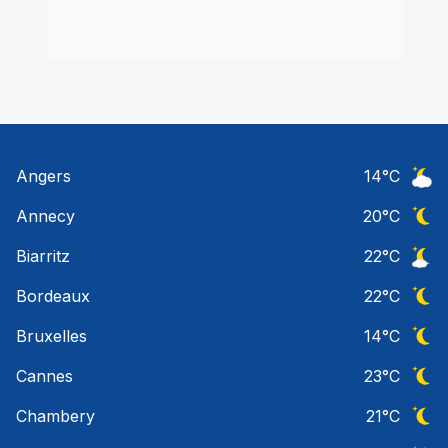
Angers
14
°C
Ciel 
Annecy
20
°C
Ciel 
Biarritz
22
°C
Ciel 
Bordeaux
22
°C
Ciel 
Bruxelles
14
°C
Ciel 
Cannes
23
°C
Ciel 
Chambery
21
°C
Ciel 