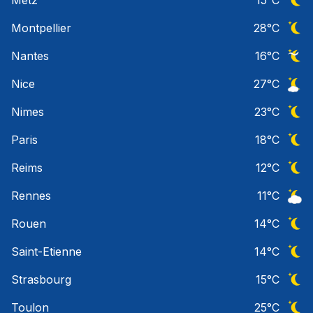
Ciel 
Montpellier
28
°C
Ciel 
Nantes
16
°C
Ciel 
Nice
27
°C
Ciel 
Nimes
23
°C
Ciel 
Paris
18
°C
Ciel 
Reims
12
°C
Ciel 
Rennes
11
°C
Ciel 
Rouen
14
°C
Ciel 
Saint-Etienne
14
°C
Ciel 
Strasbourg
15
°C
Ciel 
Toulon
25
°C