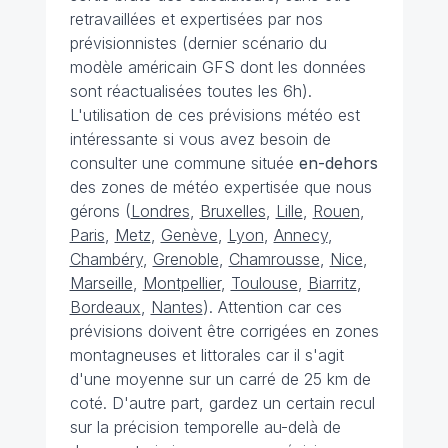
retravaillées et expertisées par nos
prévisionnistes (dernier scénario du
modèle américain GFS dont les données
sont réactualisées toutes les 6h).
L'utilisation de ces prévisions météo est
intéressante si vous avez besoin de
consulter une commune située
en-dehors
des zones de météo expertisée que nous
gérons (
Londres
,
Bruxelles
,
Lille
,
Rouen
,
Paris
,
Metz
,
Genève
,
Lyon
,
Annecy
,
Chambéry
,
Grenoble
,
Chamrousse
,
Nice
,
Marseille
,
Montpellier
,
Toulouse
,
Biarritz
,
Bordeaux
,
Nantes
). Attention car ces
prévisions doivent être corrigées en zones
montagneuses et littorales car il s'agit
d'une moyenne sur un carré de 25 km de
coté. D'autre part, gardez un certain recul
sur la précision temporelle au-delà de