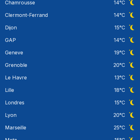
Chamrousse
14
°C
Ciel 
Clermont-Ferrand
14
°C
Ciel 
Dijon
15
°C
Ciel 
GAP
14
°C
Ciel 
Geneve
19
°C
Ciel 
Grenoble
20
°C
Ciel 
Le Havre
13
°C
Ciel 
Lille
18
°C
Ciel 
Londres
15
°C
Ciel 
Lyon
20
°C
Ciel 
Marseille
25
°C
Ciel 
Metz
15
°C