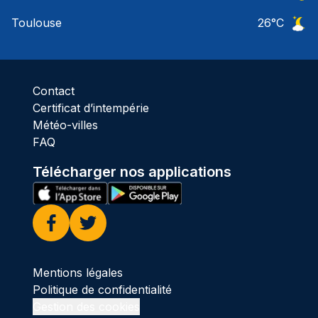
Ciel 
Toulouse
26
°C
Ciel 
Contact
Certificat d’intempérie
Météo-villes
FAQ
Télécharger nos applications
Facebook
Twitter
Mentions légales
Politique de confidentialité
Gestion des cookies