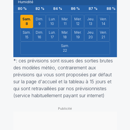
Humidité
80
%
82
%
84
%
86
%
87
%
88
%
89
Sam.
Dim.
Lun.
Mar.
Mer.
Jeu.
Ven.
8
9
10
11
12
13
14
Sam.
Dim.
Lun.
Mar.
Mer.
Jeu.
Ven.
15
16
17
18
19
20
21
Sam.
22
*: ces prévisions sont issues des sorties brutes
des modèles météo, contrairement aux
prévisions qui vous sont proposées par défaut
sur la page d'accueil et la tableau à 15 jours et
qui sont retravaillées par nos prévisionnistes
(service habituellement payant sur internet)