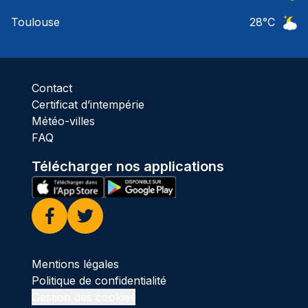
Ciel 
Toulouse
28
°C
Ciel 
Contact
Certificat d’intempérie
Météo-villes
FAQ
Télécharger nos applications
Facebook
Twitter
Mentions légales
Politique de confidentialité
Gestion des cookies