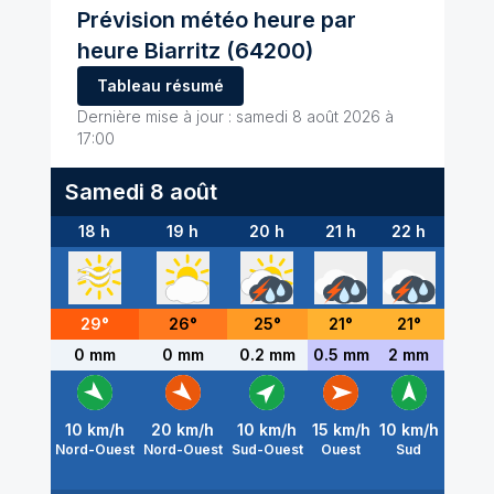
Prévision météo heure par
heure
Biarritz
(64200)
Tableau résumé
Dernière mise à jour :
samedi 8 août 2026 à
17:00
Samedi 8 août
18 h
19 h
20 h
21 h
22 h
23 h
29
°
26
°
25
°
21
°
21
°
21
°
0 mm
0 mm
0.2 mm
0.5 mm
2 mm
0.2 m
10
km/h
20
km/h
10
km/h
15
km/h
10
km/h
5
km/
Nord-Ouest
Nord-Ouest
Sud-Ouest
Ouest
Sud
Sud-Es