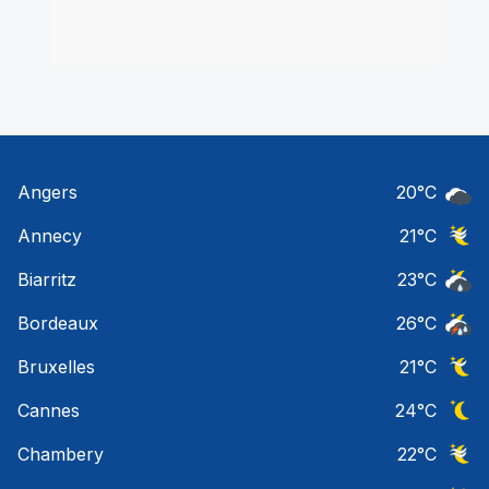
Angers
20
°C
Ciel 
Annecy
21
°C
Ciel 
Biarritz
23
°C
Risqu
Bordeaux
26
°C
Temps
Bruxelles
21
°C
Ciel 
Cannes
24
°C
Ciel 
Chambery
22
°C
Ciel 