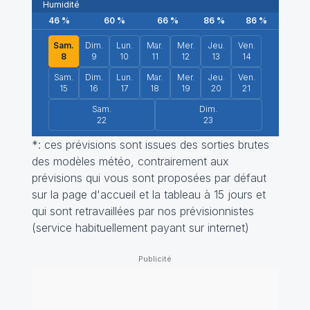
Humidité
46
%
60
%
66
%
86
%
86
%
87
%
Sam.
Dim.
Lun.
Mar.
Mer.
Jeu.
Ven.
8
9
10
11
12
13
14
Sam.
Dim.
Lun.
Mar.
Mer.
Jeu.
Ven.
15
16
17
18
19
20
21
Sam.
Dim.
22
23
*: ces prévisions sont issues des sorties brutes
des modèles météo, contrairement aux
prévisions qui vous sont proposées par défaut
sur la page d'accueil et la tableau à 15 jours et
qui sont retravaillées par nos prévisionnistes
(service habituellement payant sur internet)