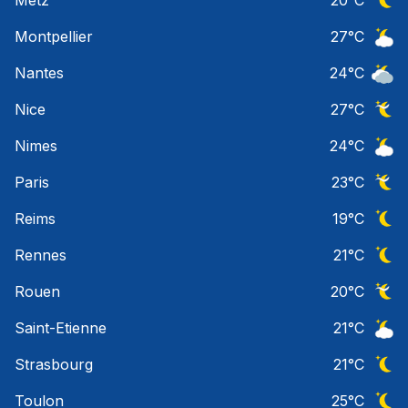
Ciel 
Montpellier
27
°C
Ciel 
Nantes
24
°C
Ciel 
Nice
27
°C
Ciel 
Nimes
24
°C
Ciel 
Paris
23
°C
Ciel 
Reims
19
°C
Ciel 
Rennes
21
°C
Ciel 
Rouen
20
°C
Ciel 
Saint-Etienne
21
°C
Ciel 
Strasbourg
21
°C
Ciel 
Toulon
25
°C