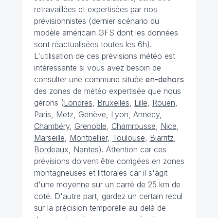
retravaillées et expertisées par nos
prévisionnistes (dernier scénario du
modèle américain GFS dont les données
sont réactualisées toutes les 6h).
L'utilisation de ces prévisions météo est
intéressante si vous avez besoin de
consulter une commune située
en-dehors
des zones de météo expertisée que nous
gérons (
Londres
,
Bruxelles
,
Lille
,
Rouen
,
Paris
,
Metz
,
Genève
,
Lyon
,
Annecy
,
Chambéry
,
Grenoble
,
Chamrousse
,
Nice
,
Marseille
,
Montpellier
,
Toulouse
,
Biarritz
,
Bordeaux
,
Nantes
). Attention car ces
prévisions doivent être corrigées en zones
montagneuses et littorales car il s'agit
d'une moyenne sur un carré de 25 km de
coté. D'autre part, gardez un certain recul
sur la précision temporelle au-delà de