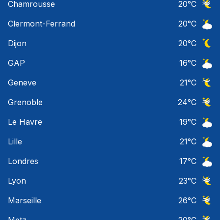
Chamrousse
20
°C
Ciel 
Clermont-Ferrand
20
°C
Ciel 
Dijon
20
°C
Ciel 
GAP
16
°C
Ciel 
Geneve
21
°C
Ciel 
Grenoble
24
°C
Ciel 
Le Havre
19
°C
Ciel 
Lille
21
°C
Ciel 
Londres
17
°C
Ciel 
Lyon
23
°C
Ciel 
Marseille
26
°C
Ciel 
Metz
20
°C