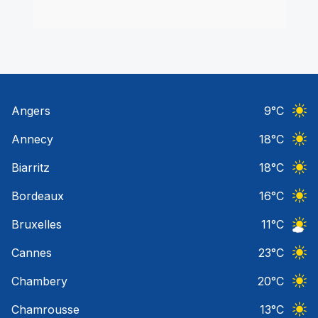
Angers
9
°C
Ciel 
Annecy
18
°C
Ciel 
Biarritz
18
°C
Ciel 
Bordeaux
16
°C
Ciel 
Bruxelles
11
°C
Ciel 
Cannes
23
°C
Ciel 
Chambery
20
°C
Ciel 
Chamrousse
13
°C