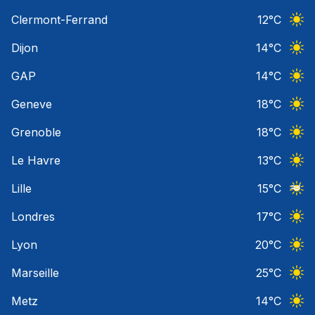
Ciel 
Clermont-Ferrand
12
°C
Ciel 
Dijon
14
°C
Ciel 
GAP
14
°C
Ciel 
Geneve
18
°C
Ciel 
Grenoble
18
°C
Ciel 
Le Havre
13
°C
Ciel 
Lille
15
°C
Ciel 
Londres
17
°C
Ciel 
Lyon
20
°C
Ciel 
Marseille
25
°C
Ciel 
Metz
14
°C