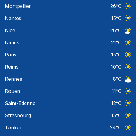
Ciel 
Montpellier
26
°C
Ciel 
Nantes
15
°C
Ciel 
Nice
26
°C
Ciel 
Nimes
21
°C
Ciel 
Paris
15
°C
Ciel 
Reims
10
°C
Ciel 
Rennes
8
°C
Ciel 
Rouen
11
°C
Ciel 
Saint-Etienne
12
°C
Ciel 
Strasbourg
15
°C
Ciel 
Toulon
24
°C
Ciel 