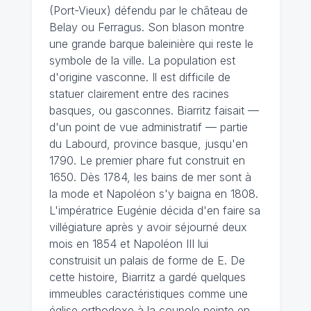
(Port-Vieux) défendu par le château de
Belay ou Ferragus. Son blason montre
une grande barque baleinière qui reste le
symbole de la ville. La population est
d'origine vasconne. Il est difficile de
statuer clairement entre des racines
basques, ou gasconnes. Biarritz faisait —
d'un point de vue administratif — partie
du Labourd, province basque, jusqu'en
1790. Le premier phare fut construit en
1650. Dès 1784, les bains de mer sont à
la mode et Napoléon s'y baigna en 1808.
L'impératrice Eugénie décida d'en faire sa
villégiature après y avoir séjourné deux
mois en 1854 et Napoléon III lui
construisit un palais de forme de E. De
cette histoire, Biarritz a gardé quelques
immeubles caractéristiques comme une
église orthodoxe à la coupole peinte en