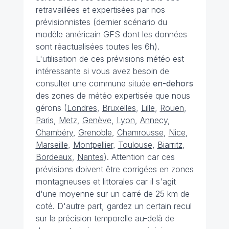
retravaillées et expertisées par nos
prévisionnistes (dernier scénario du
modèle américain GFS dont les données
sont réactualisées toutes les 6h).
L'utilisation de ces prévisions météo est
intéressante si vous avez besoin de
consulter une commune située
en-dehors
des zones de météo expertisée que nous
gérons (
Londres
,
Bruxelles
,
Lille
,
Rouen
,
Paris
,
Metz
,
Genève
,
Lyon
,
Annecy
,
Chambéry
,
Grenoble
,
Chamrousse
,
Nice
,
Marseille
,
Montpellier
,
Toulouse
,
Biarritz
,
Bordeaux
,
Nantes
). Attention car ces
prévisions doivent être corrigées en zones
montagneuses et littorales car il s'agit
d'une moyenne sur un carré de 25 km de
coté. D'autre part, gardez un certain recul
sur la précision temporelle au-delà de