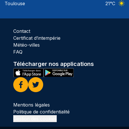
Toulouse
21
°C
Ciel 
Contact
Certificat d’intempérie
Météo-villes
FAQ
Télécharger nos applications
Facebook
Twitter
Mentions légales
Politique de confidentialité
Gestion des cookies