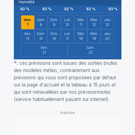
Humidité
82
%
83
%
82
%
82
%
83
%
81
Ven.
Sam.
Dim.
Lun.
Mar.
Mer.
Jeu.
7
8
9
10
11
12
13
Ven.
Sam.
Dim.
Lun.
Mar.
Mer.
Jeu.
14
15
16
17
18
19
20
Ven.
Sam.
21
22
*: ces prévisions sont issues des sorties brutes
des modèles météo, contrairement aux
prévisions qui vous sont proposées par défaut
sur la page d'accueil et la tableau à 15 jours et
qui sont retravaillées par nos prévisionnistes
(service habituellement payant sur internet)