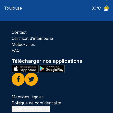
Ciel 
Toulouse
39
°C
Ciel 
Contact
Certificat d’intempérie
Météo-villes
FAQ
Télécharger nos applications
Facebook
Twitter
Mentions légales
Politique de confidentialité
Gestion des cookies