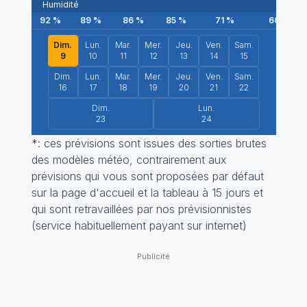
Humidité
92
%
89
%
86
%
85
%
71
%
60
%
Dim.
Lun.
Mar.
Mer.
Jeu.
Ven.
Sam.
9
10
11
12
13
14
15
Dim.
Lun.
Mar.
Mer.
Jeu.
Ven.
Sam.
16
17
18
19
20
21
22
Dim.
Lun.
23
24
*: ces prévisions sont issues des sorties brutes
des modèles météo, contrairement aux
prévisions qui vous sont proposées par défaut
sur la page d'accueil et la tableau à 15 jours et
qui sont retravaillées par nos prévisionnistes
(service habituellement payant sur internet)