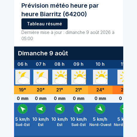
Prévision météo heure par
heure
Biarritz
(64200)
Tableau résumé
Dernière mise à jour :
dimanche 9 août 2026 à
05:00
Dimanche 9 août
06 h
07 h
08 h
09 h
10 h
11 h
19
°
20
°
21
°
21
°
24
°
26
°
0 mm
0 mm
0 mm
0 mm
0 mm
0 mm
5
km/h
10
km/h
10
km/h
10
km/h
5
km/h
5
km/h
Sud-Est
Est
Est
Sud-Est
Nord-Ouest
Nord-Ouest