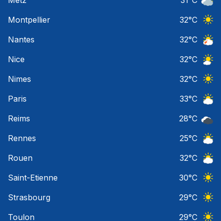
Ciel 
Montpellier
32
°C
Ciel 
Nantes
32
°C
Orage
Nice
32
°C
Ciel 
Nimes
32
°C
Ciel 
Paris
33
°C
Ciel 
Reims
28
°C
Ciel 
Rennes
25
°C
Ciel 
Rouen
32
°C
Ciel 
Saint-Etienne
30
°C
Ciel 
Strasbourg
29
°C
Ciel 
Toulon
29
°C