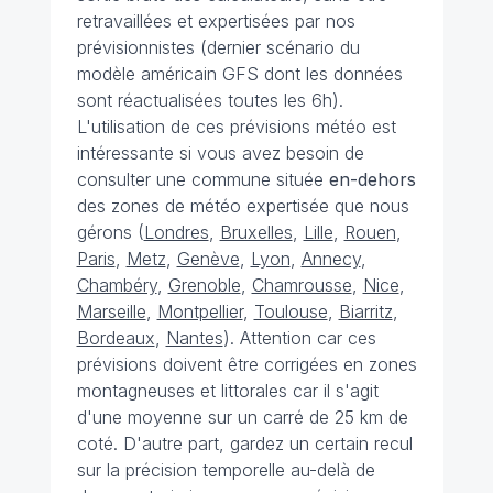
retravaillées et expertisées par nos
prévisionnistes (dernier scénario du
modèle américain GFS dont les données
sont réactualisées toutes les 6h).
L'utilisation de ces prévisions météo est
intéressante si vous avez besoin de
consulter une commune située
en-dehors
des zones de météo expertisée que nous
gérons (
Londres
,
Bruxelles
,
Lille
,
Rouen
,
Paris
,
Metz
,
Genève
,
Lyon
,
Annecy
,
Chambéry
,
Grenoble
,
Chamrousse
,
Nice
,
Marseille
,
Montpellier
,
Toulouse
,
Biarritz
,
Bordeaux
,
Nantes
). Attention car ces
prévisions doivent être corrigées en zones
montagneuses et littorales car il s'agit
d'une moyenne sur un carré de 25 km de
coté. D'autre part, gardez un certain recul
sur la précision temporelle au-delà de