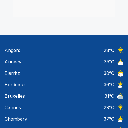
Angers
28
°C
Ciel 
Annecy
35
°C
Ciel 
Biarritz
30
°C
Orage
Bordeaux
36
°C
Ciel 
Bruxelles
31
°C
Ciel 
Cannes
29
°C
Ciel 
Chambery
37
°C
Ciel 