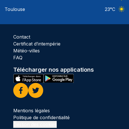
Ciel 
Toulouse
23
°C
Ciel 
Contact
Certificat d’intempérie
Météo-villes
FAQ
Télécharger nos applications
Facebook
Twitter
Mentions légales
Politique de confidentialité
Gestion des cookies