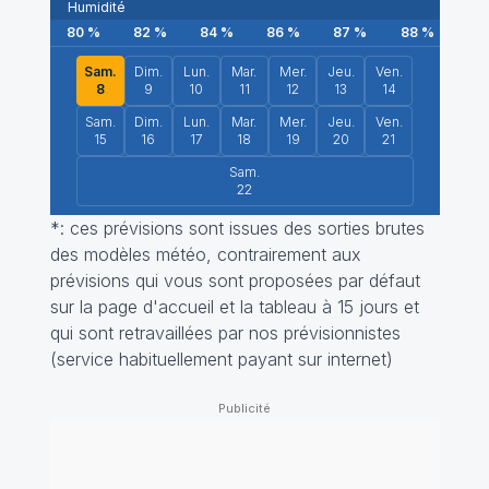
Humidité
80
%
82
%
84
%
86
%
87
%
88
%
89
Sam.
Dim.
Lun.
Mar.
Mer.
Jeu.
Ven.
8
9
10
11
12
13
14
Sam.
Dim.
Lun.
Mar.
Mer.
Jeu.
Ven.
15
16
17
18
19
20
21
Sam.
22
*: ces prévisions sont issues des sorties brutes
des modèles météo, contrairement aux
prévisions qui vous sont proposées par défaut
sur la page d'accueil et la tableau à 15 jours et
qui sont retravaillées par nos prévisionnistes
(service habituellement payant sur internet)