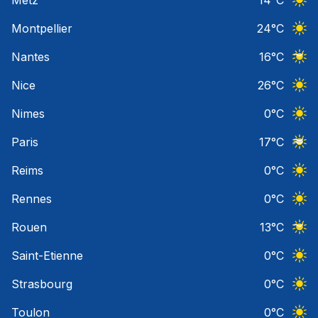
Ciel 
Montpellier
24
°C
Ciel 
Nantes
16
°C
Ciel 
Nice
26
°C
Ciel 
Nimes
0
°C
Ciel 
Paris
17
°C
Ciel 
Reims
0
°C
Ciel 
Rennes
0
°C
Ciel 
Rouen
13
°C
Ciel 
Saint-Etienne
0
°C
Ciel 
Strasbourg
0
°C
Ciel 
Toulon
0
°C