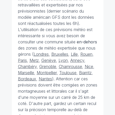
retravaillées et expertisées par nos
prévisionnistes (dernier scénario du
modèle américain GFS dont les données
sont réactualisées toutes les 6h).
L'utilisation de ces prévisions météo est
intéressante si vous avez besoin de
consulter une commune située
en-dehors
des zones de météo expertisée que nous
gérons (
Londres
,
Bruxelles
,
Lille
,
Rouen
,
Paris
,
Metz
,
Genève
,
Lyon
,
Annecy
,
Chambéry
,
Grenoble
,
Chamrousse
,
Nice
,
Marseille
,
Montpellier
,
Toulouse
,
Biarritz
,
Bordeaux
,
Nantes
). Attention car ces
prévisions doivent être corrigées en zones
montagneuses et littorales car il s'agit
d'une moyenne sur un carré de 25 km de
coté. D'autre part, gardez un certain recul
sur la précision temporelle au-delà de