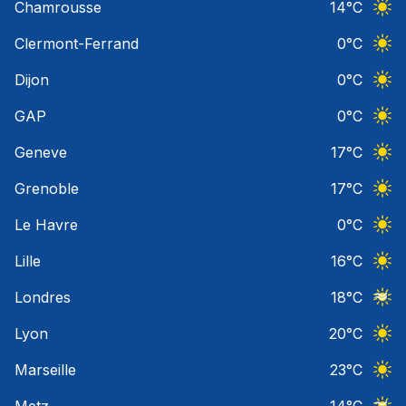
Chamrousse
14
°C
Ciel 
Clermont-Ferrand
0
°C
Ciel 
Dijon
0
°C
Ciel 
GAP
0
°C
Ciel 
Geneve
17
°C
Ciel 
Grenoble
17
°C
Ciel 
Le Havre
0
°C
Ciel 
Lille
16
°C
Ciel 
Londres
18
°C
Ciel 
Lyon
20
°C
Ciel 
Marseille
23
°C
Ciel 
Metz
14
°C