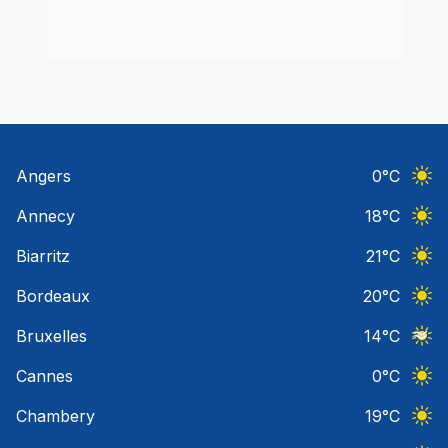
Angers
0
°C
Ciel 
Annecy
18
°C
Ciel 
Biarritz
21
°C
Ciel 
Bordeaux
20
°C
Ciel 
Bruxelles
14
°C
Ciel 
Cannes
0
°C
Ciel 
Chambery
19
°C
Ciel 