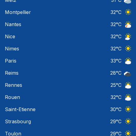
Ciel 
Montpellier
32
°C
Ciel 
Nantes
32
°C
Orage
Nice
32
°C
Ciel 
Nimes
32
°C
Ciel 
Paris
33
°C
Ciel 
Reims
28
°C
Ciel 
Rennes
25
°C
Ciel 
Rouen
32
°C
Ciel 
Saint-Etienne
30
°C
Ciel 
Strasbourg
29
°C
Ciel 
Toulon
29
°C