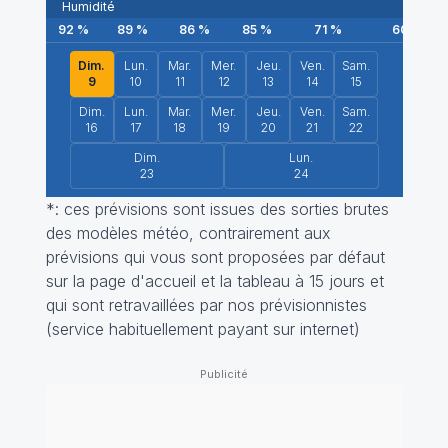
Humidité
92
%
89
%
86
%
85
%
71
%
60
%
Dim.
Lun.
Mar.
Mer.
Jeu.
Ven.
Sam.
9
10
11
12
13
14
15
Dim.
Lun.
Mar.
Mer.
Jeu.
Ven.
Sam.
16
17
18
19
20
21
22
Dim.
Lun.
23
24
*: ces prévisions sont issues des sorties brutes
des modèles météo, contrairement aux
prévisions qui vous sont proposées par défaut
sur la page d'accueil et la tableau à 15 jours et
qui sont retravaillées par nos prévisionnistes
(service habituellement payant sur internet)