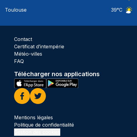
Ciel 
Toulouse
39
°C
Ciel 
Contact
Certificat d’intempérie
Météo-villes
FAQ
Télécharger nos applications
Facebook
Twitter
Mentions légales
Politique de confidentialité
Gestion des cookies