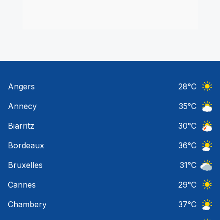
Angers
28
°C
Ciel 
Annecy
35
°C
Ciel 
Biarritz
30
°C
Orage
Bordeaux
36
°C
Ciel 
Bruxelles
31
°C
Ciel 
Cannes
29
°C
Ciel 
Chambery
37
°C
Ciel 