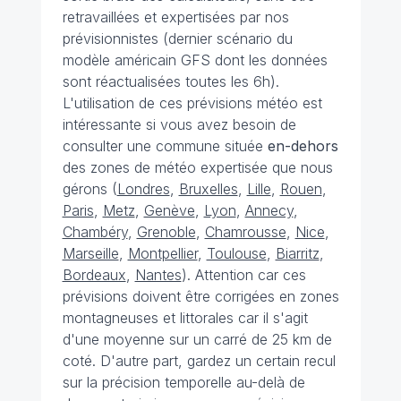
retravaillées et expertisées par nos
prévisionnistes (dernier scénario du
modèle américain GFS dont les données
sont réactualisées toutes les 6h).
L'utilisation de ces prévisions météo est
intéressante si vous avez besoin de
consulter une commune située
en-dehors
des zones de météo expertisée que nous
gérons (
Londres
,
Bruxelles
,
Lille
,
Rouen
,
Paris
,
Metz
,
Genève
,
Lyon
,
Annecy
,
Chambéry
,
Grenoble
,
Chamrousse
,
Nice
,
Marseille
,
Montpellier
,
Toulouse
,
Biarritz
,
Bordeaux
,
Nantes
). Attention car ces
prévisions doivent être corrigées en zones
montagneuses et littorales car il s'agit
d'une moyenne sur un carré de 25 km de
coté. D'autre part, gardez un certain recul
sur la précision temporelle au-delà de