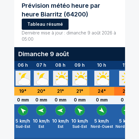
Prévision météo heure par
heure
Biarritz
(64200)
Tableau résumé
Dernière mise à jour :
dimanche 9 août 2026 à
05:00
Dimanche 9 août
06 h
07 h
08 h
09 h
10 h
11 h
19
°
20
°
21
°
21
°
24
°
26
°
0 mm
0 mm
0 mm
0 mm
0 mm
0 mm
5
km/h
10
km/h
10
km/h
10
km/h
5
km/h
5
km/h
Sud-Est
Est
Est
Sud-Est
Nord-Ouest
Nord-Ouest