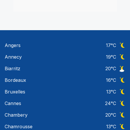
Angers
17
°C
Ciel 
Annecy
19
°C
Ciel 
Biarritz
20
°C
Ciel 
Bordeaux
16
°C
Ciel 
Bruxelles
13
°C
Ciel 
Cannes
24
°C
Ciel 
Chambery
20
°C
Ciel 
Chamrousse
13
°C