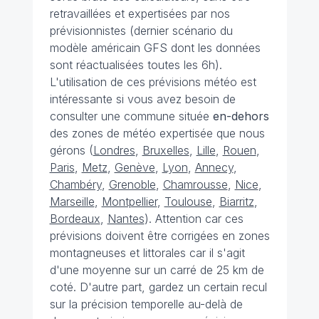
retravaillées et expertisées par nos
prévisionnistes (dernier scénario du
modèle américain GFS dont les données
sont réactualisées toutes les 6h).
L'utilisation de ces prévisions météo est
intéressante si vous avez besoin de
consulter une commune située
en-dehors
des zones de météo expertisée que nous
gérons (
Londres
,
Bruxelles
,
Lille
,
Rouen
,
Paris
,
Metz
,
Genève
,
Lyon
,
Annecy
,
Chambéry
,
Grenoble
,
Chamrousse
,
Nice
,
Marseille
,
Montpellier
,
Toulouse
,
Biarritz
,
Bordeaux
,
Nantes
). Attention car ces
prévisions doivent être corrigées en zones
montagneuses et littorales car il s'agit
d'une moyenne sur un carré de 25 km de
coté. D'autre part, gardez un certain recul
sur la précision temporelle au-delà de