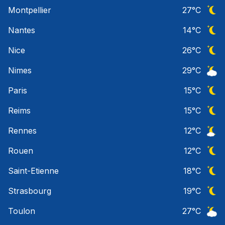
Ciel 
Montpellier
27
°C
Ciel 
Nantes
14
°C
Ciel 
Nice
26
°C
Ciel 
Nimes
29
°C
Ciel 
Paris
15
°C
Ciel 
Reims
15
°C
Ciel 
Rennes
12
°C
Ciel 
Rouen
12
°C
Ciel 
Saint-Etienne
18
°C
Ciel 
Strasbourg
19
°C
Ciel 
Toulon
27
°C
Ciel 