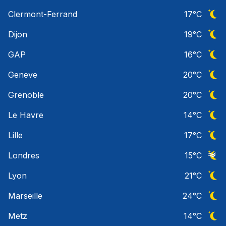
Ciel 
Clermont-Ferrand
17
°C
Ciel 
Dijon
19
°C
Ciel 
GAP
16
°C
Ciel 
Geneve
20
°C
Ciel 
Grenoble
20
°C
Ciel 
Le Havre
14
°C
Ciel 
Lille
17
°C
Ciel 
Londres
15
°C
Ciel 
Lyon
21
°C
Ciel 
Marseille
24
°C
Ciel 
Metz
14
°C