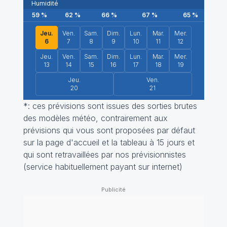
Humidité
59
%
62
%
66
%
67
%
65
%
6
Jeu.
Ven.
Sam.
Dim.
Lun.
Mar.
Mer.
6
7
8
9
10
11
12
Jeu.
Ven.
Sam.
Dim.
Lun.
Mar.
Mer.
13
14
15
16
17
18
19
Jeu.
Ven.
20
21
*: ces prévisions sont issues des sorties brutes
des modèles météo, contrairement aux
prévisions qui vous sont proposées par défaut
sur la page d'accueil et la tableau à 15 jours et
qui sont retravaillées par nos prévisionnistes
(service habituellement payant sur internet)