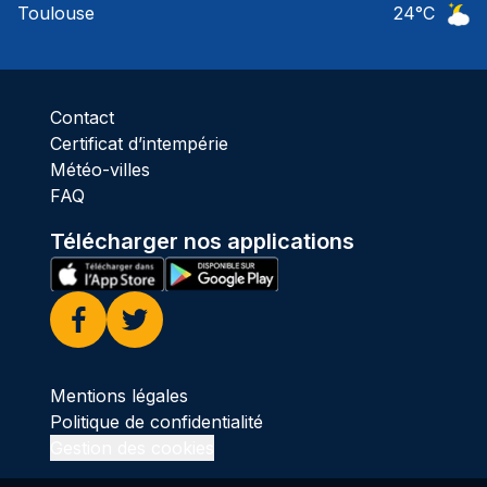
Toulouse
24
°C
Ciel 
Contact
Certificat d’intempérie
Météo-villes
FAQ
Télécharger nos applications
Facebook
Twitter
Mentions légales
Politique de confidentialité
Gestion des cookies