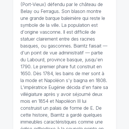
(Port-Vieux) défendu par le château de
Belay ou Ferragus. Son blason montre
une grande barque baleinière qui reste le
symbole de la ville. La population est
d'origine vasconne. Il est difficile de
statuer clairement entre des racines
basques, ou gasconnes. Biarritz faisait —
d'un point de vue administratif — partie
du Labourd, province basque, jusqu'en
1790. Le premier phare fut construit en
1650. Dès 1784, les bains de mer sont à
la mode et Napoléon s'y baigna en 1808.
L'impératrice Eugénie décida d'en faire sa
villégiature après y avoir séjourné deux
mois en 1854 et Napoléon III lui
construisit un palais de forme de E. De
cette histoire, Biarritz a gardé quelques
immeubles caractéristiques comme une
église orthodoxe à la coupole peinte en