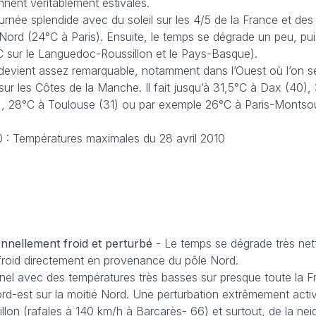
nnent véritablement estivales.
urnée splendide avec du soleil sur les 4/5 de la France et de
ord (24°C à Paris). Ensuite, le temps se dégrade un peu, pui
C sur le Languedoc-Roussillon et le Pays-Basque).
r devient assez remarquable, notamment dans l’Ouest où l’on s
ur les Côtes de la Manche. Il fait jusqu’à 31,5°C à Dax (40),
), 28°C à Toulouse (31) ou par exemple 26°C à Paris-Montsou
10 : Températures maximales du 28 avril 2010
nnellement froid et perturbé
- Le temps se dégrade très nett
r froid directement en provenance du pôle Nord.
nel avec des températures très basses sur presque toute la Fr
ord-est sur la moitié Nord. Une perturbation extrêmement act
illon (rafales à 140 km/h à Barcarès- 66) et surtout, de la nei