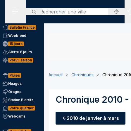
Rechercher
Menu secondaire
Bulletin France
Week-end
15 jours
Alerte 8 jours
Prévi. saison
Accueil
Chroniques
Chronique 2010 
Pluies
Nuages
Orages
Chronique 2010 - 
Station Biarritz
Votre quartier
Webcams
2010
de janvier à mars