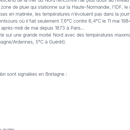
ui descend de la mer du Nord rencontre l’air plus doux au niveau
 zone de pluie qui stationne sur la Haute-Normandie, l’IDF, le 
es en matinée, les températures n’évoluent pas dans la jour
tsouris où il fait seulement 7,6°C contre 8,4°C le 11 mai 1984. 
 après-midi de mai depuis 1873 à Paris…
iste sur une grande moitié Nord avec des températures maxima
pagne/Ardennes, 5°C à Guérêt).
bri sont signalées en Bretagne :
e matin