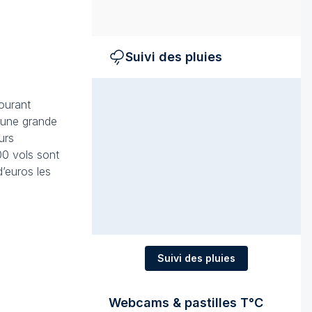
Suivi des pluies
courant
 une grande
urs
00 vols sont
d’euros les
Suivi des pluies
Webcams & pastilles T°C