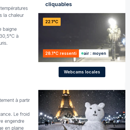
cliquables
s températures
s la chaleur
22.1°C
e baigne
 30,5°C à
ris.
28.1°C ressenti
air : moyen
Webcams locales
ement à partir
ance. Le froid
ive engendre
ge en plaine