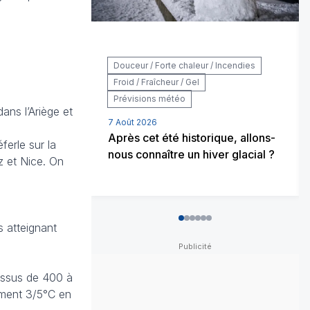
Douceur / Forte chaleur / Incendies
Froid / Fraîcheur / Gel
Prévisions météo
ns l’Ariège et
7 Août 2026
Après cet été historique, allons-
ferle sur la
nous connaître un hiver glacial ?
z et Nice. On
0
1
2
3
4
5
 atteignant
dessus de 400 à
ement 3/5°C en