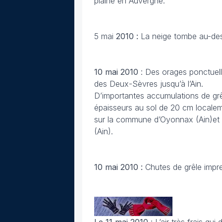
plaine en Auvergne.
5 mai
2010 :
La neige tombe au-des
10 mai
2010
: Des orages ponctuel
des Deux-Sèvres jusqu’à l’Ain.
D’importantes accumulations de gr
épaisseurs au sol de 20 cm localem
sur la commune d’Oyonnax (Ain)et 
(Ain).
10 mai
2010 :
Chutes de grêle impr