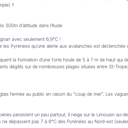
ple) !!
dés 300m d’altitude dans l’Aude
pignan avec seulement 6,9°C !
les Pyrénées qu’une alerte aux avalanches est déclenchée da
oquent la formation d’une forte houle de 5 à 7 m de haut qui dé
ants dégâts sur de nombreuses plages situées entre St-Trope
ais fermée au public en raison du "coup de mer”. Les vagues
empéries persistent un peu partout. Il neige sur le Limousin au-
s ne dépassent pas 7 à 8°C des Pyrénées au Nord-est (seul