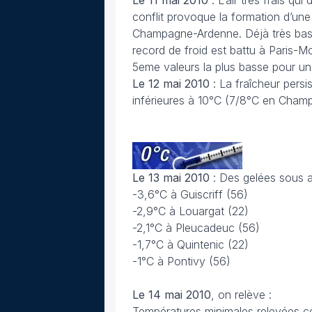
Le 11 mai 2010
: L’air très frais q
conflit provoque la formation d’une
Champagne-Ardenne. Déjà très bass
record de froid est battu à Paris-Mon
5eme valeurs la plus basse pour un
Le 12 mai 2010
: La fraîcheur pers
inférieures à 10°C (7/8°C en Cham
Le 13 mai
2010
: Des gelées sous a
-3,6°C à Guiscriff (56)
-2,9°C à Louargat (22)
-2,1°C à Pleucadeuc (56)
-1,7°C à Quintenic (22)
-1°C à Pontivy (56)
Le 14 mai 2010
, on relève :
Températures minimales relevées c