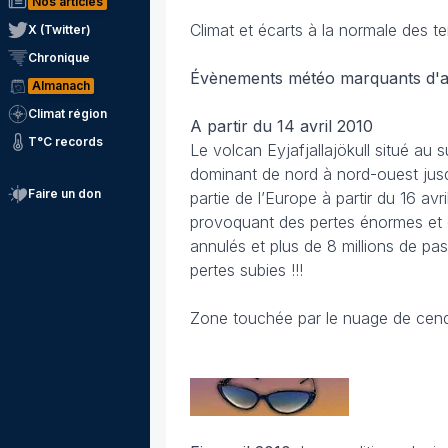
Nos articles
Climat et écarts à la normale des t
X (Twitter)
Chronique
Évènements météo marquants d'avr
Almanach
Climat région
A partir du 14 avril 2010
T°C records
Le volcan Eyjafjallajökull situé au 
dominant de nord à nord-ouest jusq
Faire un don
partie de l’Europe à partir du 16 av
provoquant des pertes énormes et d
annulés et plus de 8 millions de pas
pertes subies !!!
Zone touchée par le nuage de cendr