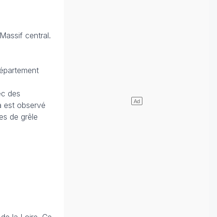
assif central.
département
ec des
a est observé
es de grêle