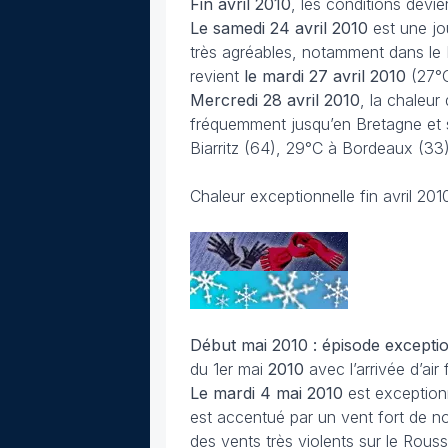
Fin avril
2010
, les conditions devie
Le samedi 24 avril
2010
est une jo
très agréables, notamment dans le N
revient
le mardi 27 avril
2010
(27°
Mercredi 28 avril
2010
, la chaleu
fréquemment jusqu’en Bretagne et s
Biarritz (64), 29°C à Bordeaux (33
Chaleur exceptionnelle fin avril 20
Début mai 2010 : épisode exceptio
du 1er mai
2010
avec l’arrivée d’ai
Le mardi 4 mai
2010
est exception
est accentué par un vent fort de n
des vents très violents sur le Rouss