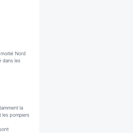
 moitié Nord
é dans les
otamment la
t les pompiers
 sont