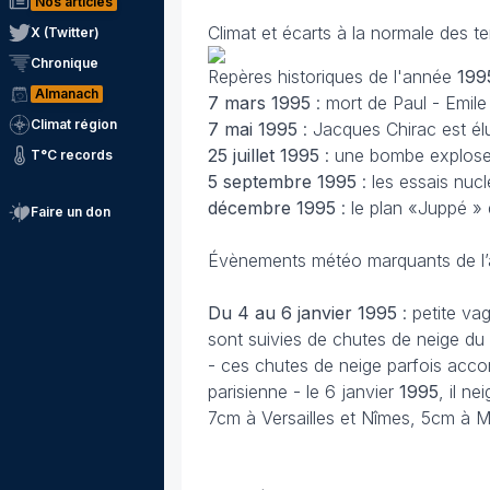
Nos articles
Climat et écarts à la normale des t
X (Twitter)
Chronique
Repères historiques de l'année
19
Almanach
7 mars
1995
: mort de Paul - Emile
Climat région
7 mai 1995
: Jacques Chirac est él
25 juillet 1995
: une bombe explose 
T°C records
5 septembre 1995
: les essais nu
décembre
1995
: le plan «Juppé 
Faire un don
Évènements météo marquants de l
Du 4 au 6 janvier
1995
: petite va
sont suivies de chutes de neige du 
- ces chutes de neige parfois acco
parisienne - le 6 janvier
1995
, il n
7cm à Versailles et Nîmes, 5cm à Mo