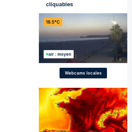
cliquables
18.5°C
air : moyen
Webcams locales