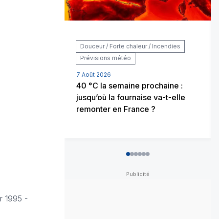
Douceur / Forte chaleur / Incendies
Prévisions météo
7 Août 2026
40 °C la semaine prochaine :
jusqu’où la fournaise va-t-elle
remonter en France ?
0
1
2
3
4
5
r 1995 -