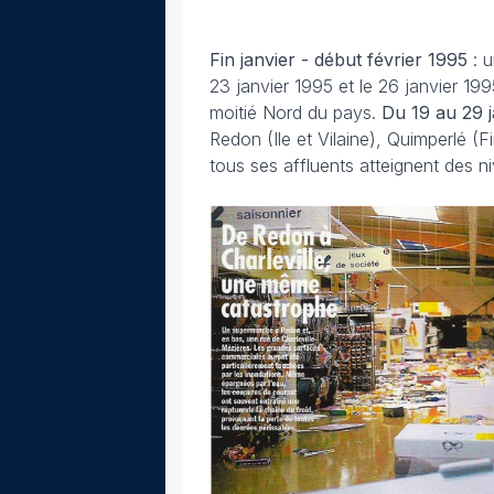
Fin janvier - début février
1995
: 
23 janvier 1995 et le 26 janvier 1
moitié Nord du pays.
Du 19 au 29 j
Redon (Ile et Vilaine), Quimperlé (F
tous ses affluents atteignent des n