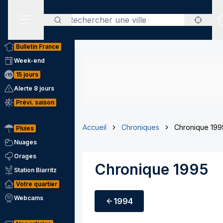
Rechercher
Menu secondaire
Bulletin France
Week-end
15 jours
Alerte 8 jours
Prévi. saison
Accueil
Chroniques
Chronique 199
Pluies
Nuages
Orages
Chronique 1995
Station Biarritz
Votre quartier
Webcams
1994