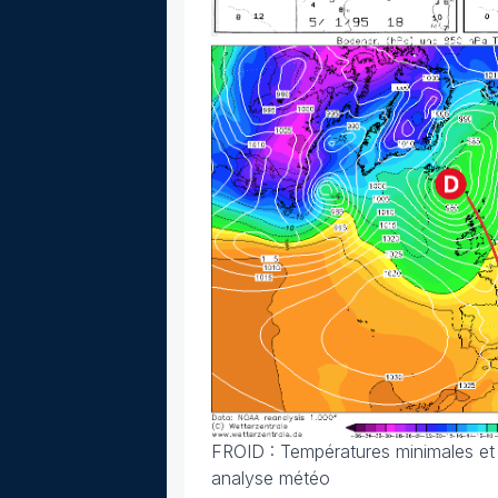
FROID : Températures minimales et 
analyse météo