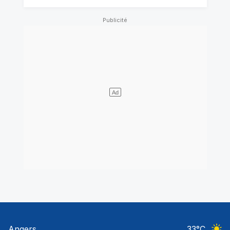
Angers
33
°C