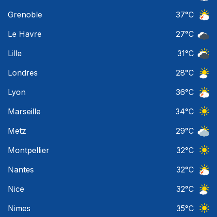
Orage
Grenoble
37
°C
Orage
Le Havre
27
°C
Ciel 
Lille
31
°C
Ciel 
Londres
28
°C
Ciel 
Lyon
36
°C
Orage
Marseille
34
°C
Ciel 
Metz
29
°C
Ciel 
Montpellier
32
°C
Ciel 
Nantes
32
°C
Orage
Nice
32
°C
Ciel 
Nimes
35
°C