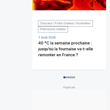
Douceur / Forte chaleur / Incendies
Prévisions météo
7 Août 2026
40 °C la semaine prochaine :
jusqu’où la fournaise va-t-elle
remonter en France ?
0
1
2
3
4
5