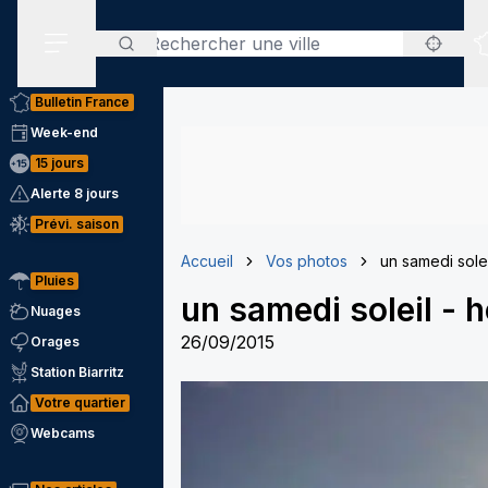
Rechercher
Menu secondaire
Bulletin France
Week-end
15 jours
Alerte 8 jours
Prévi. saison
Accueil
Vos photos
un samedi solei
Pluies
un samedi soleil
-
h
Nuages
26/09/2015
Orages
Station Biarritz
Votre quartier
Webcams