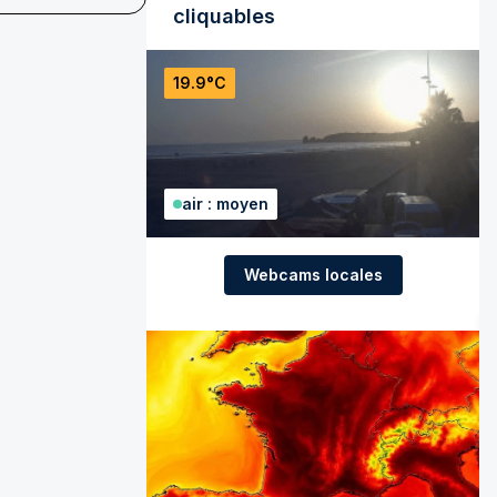
cliquables
19.9°C
air : moyen
Webcams locales