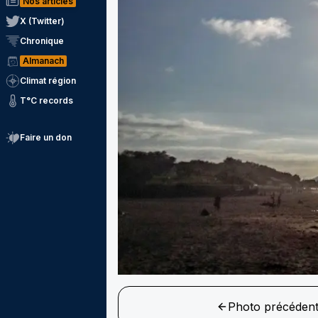
Nos articles
X (Twitter)
Chronique
Almanach
Climat région
T°C records
Faire un don
Photo précéden