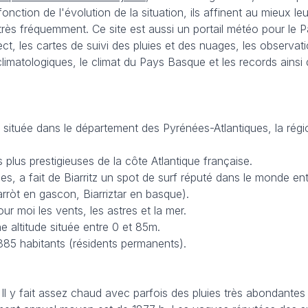
onction de l'évolution de la situation, ils affinent au mieux 
très fréquemment. Ce site est aussi un portail météo pour le 
ct, les cartes de suivi des pluies et des nuages, les observa
 climatologiques, le climat du Pays Basque et les records ain
située dans le département des Pyrénées-Atlantiques, la régio
s plus prestigieuses de la côte Atlantique française.
, a fait de Biarritz un spot de surf réputé dans le monde enti
iarròt en gascon, Biarriztar en basque).
r moi les vents, les astres et la mer.
e altitude située entre 0 et 85m.
885 habitants (résidents permanents).
Il y fait assez chaud avec parfois des pluies très abondante