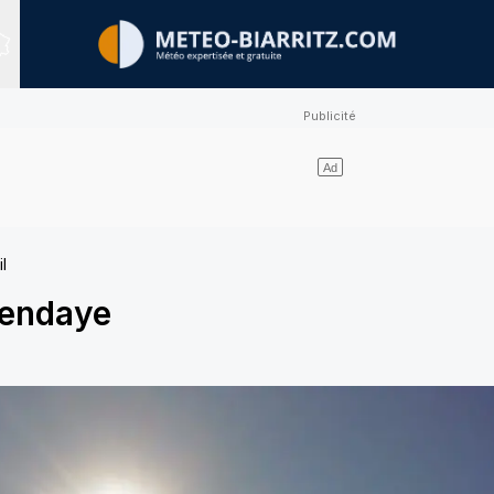
Sites expertisés
l
endaye