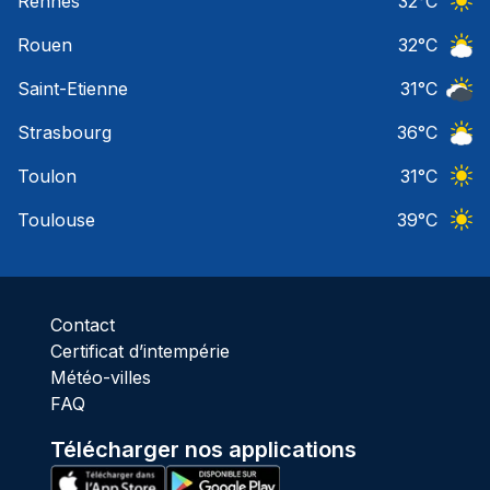
Rennes
32
°C
Ciel 
Rouen
32
°C
Ciel 
Saint-Etienne
31
°C
Ciel 
Strasbourg
36
°C
Ciel 
Toulon
31
°C
Ciel 
Toulouse
39
°C
Ciel 
Contact
Certificat d’intempérie
Météo-villes
FAQ
Télécharger nos applications