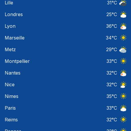
Lille
31
°C
Ciel 
Londres
25
°C
Ciel 
Lyon
36
°C
Orage
Marseille
34
°C
Ciel 
Metz
29
°C
Ciel 
Montpellier
33
°C
Ciel 
Nantes
32
°C
Orage
Nice
32
°C
Ciel 
Nimes
35
°C
Ciel 
Paris
33
°C
Ciel 
Reims
32
°C
Ciel 