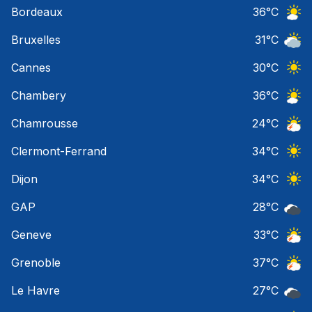
Bordeaux
36
°C
Ciel 
Bruxelles
31
°C
Ciel 
Cannes
30
°C
Ciel 
Chambery
36
°C
Ciel 
Chamrousse
24
°C
Orage
Clermont-Ferrand
34
°C
Ciel 
Dijon
34
°C
Ciel 
GAP
28
°C
Ciel 
Geneve
33
°C
Orage
Grenoble
37
°C
Orage
Le Havre
27
°C
Ciel 