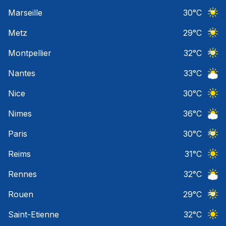
Ciel 
Marseille
30
°C
Ciel 
Metz
29
°C
Ciel 
Montpellier
32
°C
Ciel 
Nantes
33
°C
Ciel 
Nice
30
°C
Ciel 
Nimes
36
°C
Ciel 
Paris
30
°C
Ciel 
Reims
31
°C
Ciel 
Rennes
32
°C
Ciel 
Rouen
29
°C
Ciel 
Saint-Etienne
32
°C
Ciel 