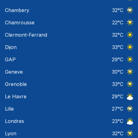
Ciel 
Chambery
32
°C
Ciel 
Chamrousse
22
°C
Ciel 
Clermont-Ferrand
32
°C
Ciel 
Dijon
33
°C
Ciel 
GAP
29
°C
Ciel 
Geneve
30
°C
Ciel 
Grenoble
33
°C
Ciel 
Le Havre
29
°C
Ciel 
Lille
27
°C
Ciel 
Londres
23
°C
Ciel 
Lyon
32
°C