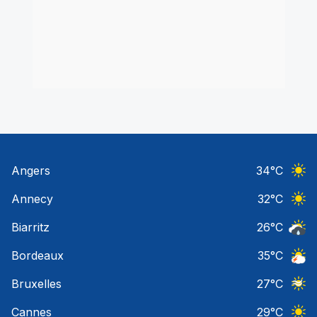
Angers
34
°C
Ciel 
Annecy
32
°C
Ciel 
Biarritz
26
°C
Risqu
Bordeaux
35
°C
Orage
Bruxelles
27
°C
Ciel 
Cannes
29
°C