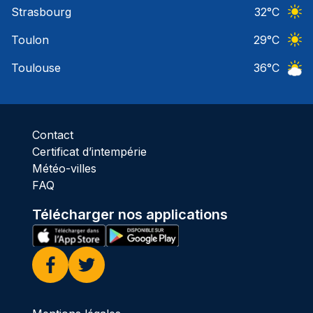
Strasbourg
32
°C
Ciel 
Toulon
29
°C
Ciel 
Toulouse
36
°C
Ciel 
Contact
Certificat d’intempérie
Météo-villes
FAQ
Télécharger nos applications
Facebook
Twitter