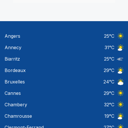
Angers
25
°C
Ciel 
Annecy
31
°C
Ciel 
Biarritz
25
°C
Nuage
Bordeaux
29
°C
Ciel 
Bruxelles
24
°C
Ciel 
Cannes
29
°C
Ciel 
Chambery
32
°C
Ciel 
Chamrousse
19
°C
Ciel 
Clermont-Ferrand
27
°C