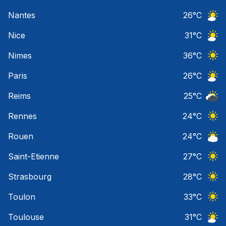
Ciel 
Nantes
26
°C
Ciel 
Nice
31
°C
Ciel 
Nimes
36
°C
Ciel 
Paris
26
°C
Ciel 
Reims
25
°C
Ciel 
Rennes
24
°C
Ciel 
Rouen
24
°C
Ciel 
Saint-Etienne
27
°C
Ciel 
Strasbourg
28
°C
Ciel 
Toulon
33
°C
Ciel 
Toulouse
31
°C