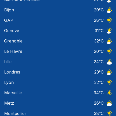
Ciel 
Dijon
29
°C
Ciel 
GAP
28
°C
Ciel 
Geneve
31
°C
Ciel 
Grenoble
32
°C
Ciel 
Le Havre
20
°C
Ciel 
Lille
24
°C
Ciel 
Londres
23
°C
Ciel 
Lyon
32
°C
Ciel 
Marseille
34
°C
Ciel 
Metz
26
°C
Ciel 
Montpellier
38
°C